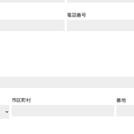
電話番号
Eメール
*
お勤め先住所を記載
郵便番号
市区町村
都道府県／地域
番地
*
資料請求（郵送）