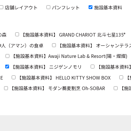
店舗レイアウト
パンフレット
施設基本資料
総合資料
資料請求（電子デー
の森
【施設基本資料】 GRAND CHARIOT 北斗七星135°
施設概要団体メ
神人（アマン）の食卓
【施設基本資料】 オーシャンテラ
その他記入欄
【施設基本資料】Awaji Nature Lab & Resort(陽・燦燦)
その他ご質問等ありまし
【施設基本資料】 ニジゲンノモリ
【施設基本資料
E
【施設基本資料】 HELLO KITTY SHOW BOX
【
【施設基本資料】 モダン蕎麦割烹 Oh-SOBAR
【施
個人情報の取扱いに
株式会社パソナグループ（
た個人情報を以下のとおり