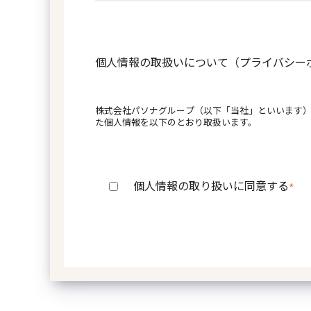
個人情報の取扱いについて（プライバシ
株式会社パソナグループ（以下「当社」といいます
た個人情報を以下のとおり取扱います。
１．当社の名称、住所および代表者の氏名
個人情報の取り扱いに同意する
*
株式会社パソナグループ
東京都港区南青山三丁目1番30号
代表取締役グループ代表兼社長 若本 博隆