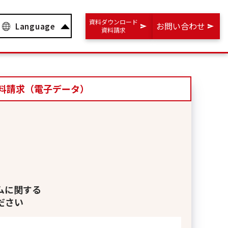
資料ダウンロード
お問い合わせ
Language
資料請求
料請求（電子データ）
資料請求フォ
Contact Form
ムに関する
株式会社パソナグループの淡路島団体・企業・
ださい
資料請求・郵送のご依頼はこちらから