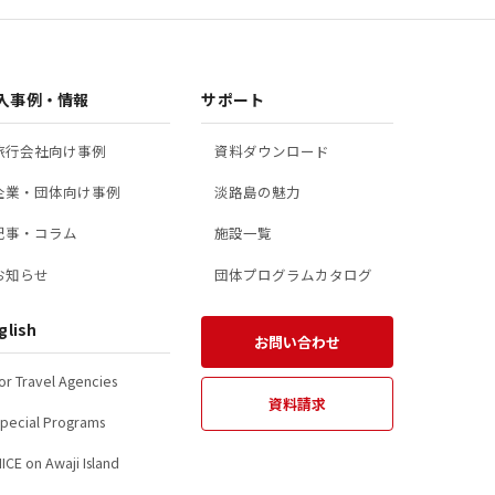
項目
役職、氏名、住所、電話番号、メールアドレス
入事例・情報
サポート
旅行会社向け事例
資料ダウンロード
企業・団体向け事例
淡路島の魅力
記事・コラム
施設一覧
について
お知らせ
団体プログラムカタログ
得・収集した個人情報は、以下の目的のために利用いたします。
glish
お問い合わせ
び本サイト利用時のお客様の管理のため
or Travel Agencies
応及びお客様へのご連絡のため
資料請求
資料等のお届け、ご提供のため
pecial Programs
ケートの実施のため
ICE on Awaji Island
況の調査・分析、分析結果に基づくサービス等の提案のため