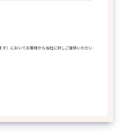
よび代表者の氏名
ます）においてお客様から当社に対しご提供いただい
り扱いに同意する
*
30号
社長 若本 博隆