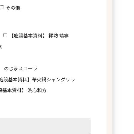
パンフレット
その他
タ）
ニュー
【施設基本資料】 禅坊 靖寧
プラン資料
提案資料
モデルコース集
ス
たら、記載ください。
】 のじまスコーラ
施設基本資料】華火鍋シャングリラ
設基本資料】 洗心和方
ついて（プライバシーポリシー）
以下「当社」といいます）は、当社が運営する淡路島観光・法人向けサイト
取扱います。