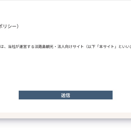
１．当社の名称、住所お
ご予約日
ーポリシー）
株式会社パソナグループ
）は、当社が運営する淡路島観光・法人向けサイト（以下「本サイト」といい
個人情報の取
東京都港区南青山三丁目1番
代表取締役グループ代表兼