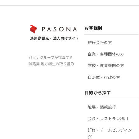
お客様別
旅行会社の方
企業・各種団体の方
パソナグループが挑戦する
２．取得する個人情報の項目
淡路島 地方創生の取り組み
学校・教育機関の方
自治体・行政の方
会社名、部署名、支店名、役職、氏名、住所、電話
目的から探す
職場・懇親旅行
会食・レストラン利用
３．個人情報の利用目的について
研修・チームビルディン
グ