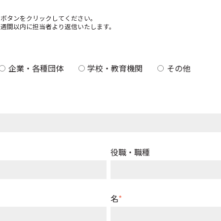
」ボタンをクリックしてください。
下記のフォームに必要事項
１週間以内に担当者より返信いたします。
お問い合わせいただいた内
該当するものを選択
企業・各種団体
学校・教育機関
旅行会社
その他
会社名
*
または団体名・学校名等
役職・職種
部署
名
*
姓
*