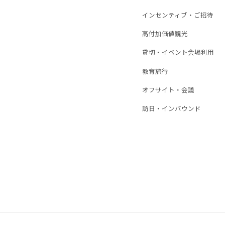
当社が本サイトにおいて取得・収集した個人情報は
インセンティブ・ご招待
本サイトへの登録及び本サイト利用時のお客
高付加価値観光
お問合せに関する対応及びお客様へのご連絡
貸切・イベント会場利用
淡路島観光に関する資料等のお届け、ご提供
キャンペーン、アンケートの実施のため
教育旅行
本サービスの利用状況の調査・分析、分析結
オフサイト・会議
訪日・インバウンド
４．個人データの第三者への提供について
５．個人データの外部委託について
６．個人データの共同利用について