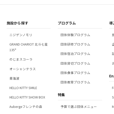
２．取得する個人情報の
会社名、部署名、支店名、
施設から探す
プログラム
導
ニジゲンノモリ
団体体験プログラム
GRAND CHARIOT 北斗七星
団体研修プログラム
135°
団体宿泊プログラム
３．個人情報の利用目的
のじまスコーラ
団体貸切プログラム
番号、メールアドレス
オーシャンテラス
当社が本サイトにおいて取
団体食事プログラム
En
青海波
本サイトへの登録及
団体教育プログラム
F
HELLO KITTY SMILE
お問合せに関する対
特集
淡路島観光に関する
S
HELLO KITTY SHOW BOX
キャンペーン、アン
予算で選ぶ団体メニュー
M
Aubergeフレンチの森
本サービスの利用状