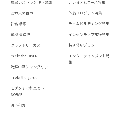
プレミアムコース特集
農家レストラン 陽・燦燦
、以下の目的のために利用いたします。
体験プログラム特集
海神人の食卓
様の管理のため
チームビルディング特集
禅坊 靖寧
のため
のため
インセンティブ旅行特集
４．個人データの第三者へ
望楼 青海波
特別貸切プラン
クラフトサーカス
果に基づくサービス等の提案のため
５．個人データの外部委託
エンターテインメント特
miele the DINER
集
海鮮中華シャングリラ
６．個人データの共同利用
miele the garden
モダンそば割烹 Oh-
７．統計処理されたデータ
SOBAR
洗心和方
本４～７の項目については