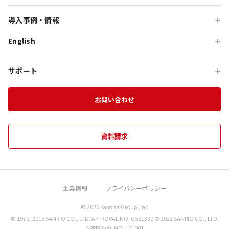
高付加価値観光
団体研修プログラム
予算で選ぶ団体メニュー
当社が本サイトにおいて取得・収集した個人情報は、以
ンケートの実施のため
オーシャンテラス
導入事例・情報
下の目的のために利用いたします。
貸切・イベント会場利用
状況の調査・分析、分析結果
団体宿泊プログラム
プレミアムコース特集
等の提案のため
青海波
English
旅行会社向け事例
本サイトへの登録及び本サイト利用時のお客様
教育旅行
団体貸切プログラム
体験プログラム特集
の管理のため
HELLO KITTY SMILE
企業・団体向け事例
For Travel Agencies
お問合せに関する対応及びお客様へのご連絡の
オフサイト・会議
団体食事プログラム
チームビルディング特集
サポート
ため
HELLO KITTY SHOW BOX
記事・コラム
Special Programs
訪日・インバウンド
団体教育プログラム
淡路島観光に関する資料等のお届け、ご提供の
インセンティブ旅行特集
資料ダウンロード
Aubergeフレンチの森
ため
お知らせ
お問い合わせ
MICE on Awaji Island
への提供について
特別貸切プラン
キャンペーン、アンケートの実施のため
淡路島の魅力
農家レストラン 陽・燦燦
本サービスの利用状況の調査・分析、分析結果
エンターテインメント特集
施設一覧
海神人の食卓
に基づくサービス等の提案のため
資料請求
託について
団体プログラムカタログ
禅坊 靖寧
望楼 青海波
用について
企業情報
プライバシーポリシー
クラフトサーカス
４．個人データの第三者への提供について
タの利用
© 2026 Pasona Group, Inc
miele the DINER
© 1976, 2018 SANRIO CO., LTD. APPROVAL NO. G591330 © 2022 SANRIO CO., LTD.
海鮮中華シャングリラ
APPROVAL NO. L61001