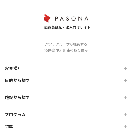
、役職、氏名、住所、電話番
パソナグループが挑戦する
淡路島 地方創生の取り組み
２．取得する個人情報の項目
的について
お客様別
会社名、部署名、支店名、役職、氏名、住所、電話番
号、メールアドレス
目的から探す
旅行会社の方
取得・収集した個人情報は、以
たします。
企業・各種団体の方
職場・懇親旅行
施設から探す
及び本サイト利用時のお客様
学校・教育機関の方
会食・レストラン利用
ニジゲンノモリ
対応及びお客様へのご連絡の
自治体・行政の方
研修・チームビルディング
プログラム
３．個人情報の利用目的について
GRAND CHARIOT 北斗七星135°
インセンティブ・ご招待
る資料等のお届け、ご提供の
特集
団体体験プログラム
のじまスコーラ