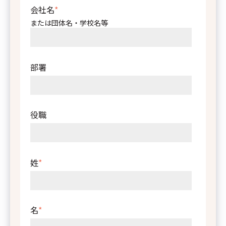
関
その他
会社名
*
または団体名・学校名等
部署
役職
姓
*
名
*