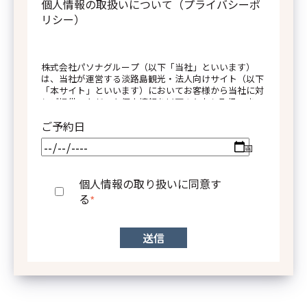
個人情報の取扱いについて（プライバシーポ
リシー）
および代表者の氏名
株式会社パソナグループ（以下「当社」といいます）
は、当社が運営する淡路島観光・法人向けサイト（以下
「本サイト」といいます）においてお客様から当社に対
しご提供いただいた個人情報を以下のとおり取扱いま
す。
番30号
ご予約日
１．当社の名称、住所および代表者の氏名
兼社長 若本 博隆
個人情報の取り扱いに同意す
る
*
株式会社パソナグループ
東京都港区南青山三丁目1番30号
代表取締役グループ代表兼社長 若本 博隆
の項目