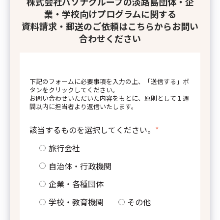
株式会社パソナグループの淡路島団体・企
業・学校向けプログラムに関する
ループの淡路島団体・企
資料請求・郵送のご依頼はこちらからお問い
プログラムに関する
合わせください
ードのご依頼はこちらから
合わせください
下記のフォームに必要事項を入力の上、「送信する」ボ
タンをクリックしてください。
お問い合わせいただいた内容をもとに、原則として１週
項を入力の上、「送信する」ボ
間以内に担当者より返信いたします。
さい。
内容をもとに、原則として１週
いたします。
該当するものを選択してください。
*
旅行会社
してください。
*
自治体・行政機関
企業・各種団体
機関
学校・教育機関
その他
体