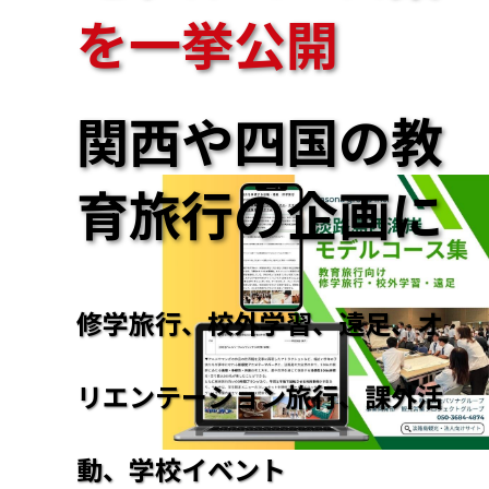
を一挙公開
関西や四国の教
育旅行の企画に
修学旅行、校外学習、遠足、オ
リエンテーション旅行、課外活
動、学校イベント