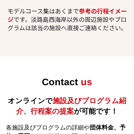
お問合せに関する対応及びお客様へのご連絡のため
モデルコース集はあくまで
参考の行程イメー
淡路島観光に関する資料等のお届け、ご提供のため
ジ
です。淡路島西海岸以外の周辺施設やプロ
キャンペーン、アンケートの実施のため
グラムは該当の施設へ直接ご連絡ください。
本サービスの利用状況の調査・分析、分析結果に基づ
くサービス等の提案のため
４．個人データの第三者への提供について
５．個人データの外部委託について
Contact
us
６．個人データの共同利用について
７．統計処理されたデータの利用
オンラインで
施設及びプログラム紹
本４～７の項目については、当社が別途公表しております
プラ
イバシーポリシー
の同項目のとおり取扱います。
介、行程案の提案
が可能です！
各施設及びプログラムの詳細や
団体料金、予
８．個人情報の任意性について