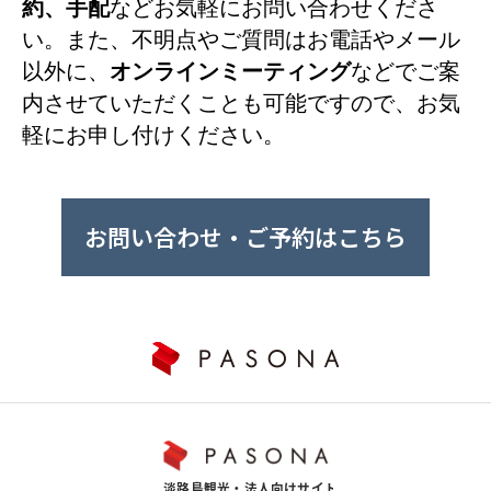
約、手配
などお気軽にお問い合わせくださ
い。また、不明点やご質問はお電話やメール
個人情報を提供していただくことは任意によるもので、何ら強
制するものではありません。ただし、個人情報を提供いただけ
以外に、
オンラインミーティング
などでご案
ない場合には、利用目的に記載された本サービスをご利用でき
ないことをご了承ください。
内させていただくことも可能ですので、お気
軽にお申し付けください。
９．本人が容易に認識できない方法による個人関連情報の取
得
お問い合わせ・ご予約はこちら
本サービスにおける当該ウェブサイトでは、ご提供する情報や
サービスを充実し、より便利に利用していただく等のために、
クッキー(Cookie)および閲覧履歴といった情報(以下「個人関連
情報」といいます)を使用する場合があります。当社は、第三者
が運営するデータ・マネジメント・プラットフォームから個人
関連情報を取得し、これをご本人の個人データと結び付けた上
で利用目的の範囲で利用する場合には、予めご本人の同意を得
ることとします。
１０．保有個人データの開示、訂正、削除について