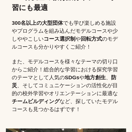
習にも最適
300名以上の大型団体
でも学び楽しめる施設
やプログラムを組み込んだモデルコースや少
しややこしい
コース選択制
や
回転方式
のモデ
ルコースも分かりやすくご紹介！
また、モデルコースを様々なテーマの切り口
からご紹介
！
総合的な学習における探究学習
のテーマとして人気の
SDGs
や
地方創生
、
防
災
、そしてコミュニケーションの活性化が目
的の校外学習やオリエンテーションに最適な
チームビルディング
など、探していたモデル
コースも見つかるはずです！