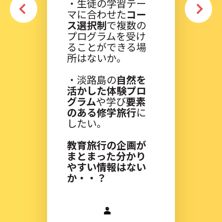
・生徒の学習テー
マに合わせた
コー
ス選択制
で複数の
プログラムを受け
ることができる場
所はないか。
・淡路島の
自然を
活かした体験プロ
グラム
や学び
要素
のある修学旅行
に
したい。
教育旅行の企画が
まとまった分かり
やすい情報はない
か・・？