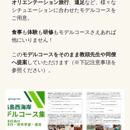
オリエンテーション旅行
、
遠足
など、様々な
シチュエーションに合わせたモデルコースを
ご用意
。
食事
も
体験
も
研修
もモデルコースさえあれば
他にいりません！
この
モデルコースをそのまま教頭先生や同僚
へ提案
していただけます（※下記注意事項を
参照ください）。