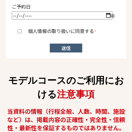
ご予約日
東京都港区南青山三丁目1番30号
代表取締役グループ代表兼社長 若本 博隆
個人情報の取り扱いに同意する
*
２．取得する個人情報の項目
会社名、部署名、支店名、役職、氏名、住所、電話番号、メー
ルアドレス
モデルコースのご利用にお
ける
注意事項
３．個人情報の利用目的について
当社が本サイトにおいて取得・収集した個人情報は、以下の目
当資料の情報（行程全般、人数、時間、施設
的のために利用いたします。
など）は、掲載内容の正確性・完全性・信頼
本サイトへの登録及び本サイト利用時のお客様の管理
性・最新性を保証するものではありません。
のため