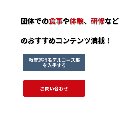
団体での
食事
や
体験
、
研修
など
のおすすめコンテンツ満載！