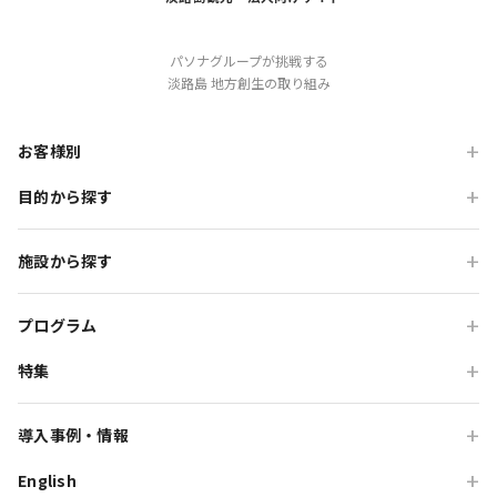
個人情報の保護に関する法律(以下「個人情報保護法」といいま
す)に基づく、保有個人データ及び第三者提供に係る記録の開示
等(利用目的の通知、開示、内容の訂正、追加又は削除、利用の
パソナグループが挑戦する
停止、消去及び第三者への提供の停止)の請求等に係る手続きは
淡路島 地方創生の取り組み
以下のとおりです。
お客様別
開示等のご請求は原則ご本人に限ります。ご請求に際
してはご本人確認とご請求内容等が必要になりますの
目的から探す
旅行会社の方
で、当社所定の必要書類にご記入のうえ[１２.お問合
せ窓口]記載の連絡先へお申出いただきます。
企業・各種団体の方
職場・懇親旅行
施設から探す
②次のいずれかに該当する場合には、開示等の対象になりませ
学校・教育機関の方
会食・レストラン利用
ん。
ニジゲンノモリ
自治体・行政の方
研修・チームビルディング
プログラム
*本人又は第三者の生命、身体、財産その他の権利権益を害す
GRAND CHARIOT 北斗七星135°
るおそれがある場合
インセンティブ・ご招待
特集
団体体験プログラム
のじまスコーラ
*当社の業務の適正な実施に著しい支障を及ぼすおそれがある
高付加価値観光
団体研修プログラム
予算で選ぶ団体メニュー
場合
オーシャンテラス
導入事例・情報
貸切・イベント会場利用
団体宿泊プログラム
プレミアムコース特集
*他の法令に違反することとなる場合
青海波
English
旅行会社向け事例
教育旅行
団体貸切プログラム