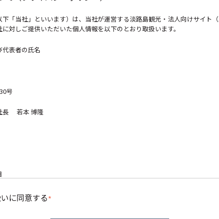
以下「当社」といいます）は、当社が運営する淡路島観光・法人向けサイト（
社に対しご提供いただいた個人情報を以下のとおり取扱います。
よび代表者の氏名
30号
社長 若本 博隆
項目
役職、氏名、住所、電話番号、メールアドレス
扱いに同意する
*