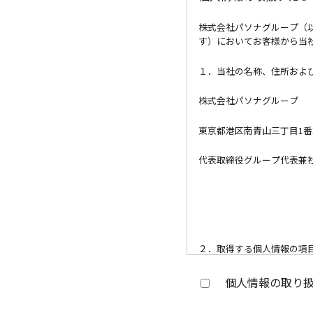
株式会社パソナグループ（
す）においてお客様から当
１．当社の名称、住所お
株式会社パソナグループ
東京都港区南青山三丁目1番
代表取締役グループ代表兼
２．取得する個人情報の
会社名、部署名、支店名、
個人情報の取り