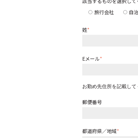
該当するものを選択して
旅行会社
自
姓
*
Eメール
*
お勤め先住所を記載して
郵便番号
都道府県／地域
*