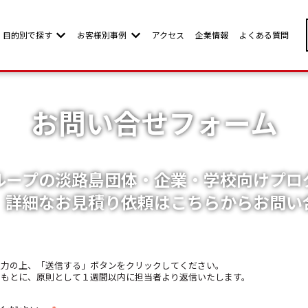
目的別で探す
お客様別事例
アクセス
企業情報
よくある質問
w submenu for お客様別ページ
Show submenu for 目的別で探す
Show submenu for お客様別事例
お問い合せフォーム
ループの淡路島団体・企業・学校向けプロ
、詳細なお見積り依頼はこちらからお問い
入力の上、「送信する」ボタンをクリックしてください。
をもとに、原則として１週間以内に担当者より返信いたします。