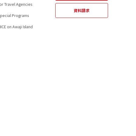
or Travel Agencies
資料請求
pecial Programs
ます。
ICE on Awaji Island
情報を提供いただけない場
ただく等のために、クッ
す。当社は、第三者が運営する
付けた上で利用目的の範囲