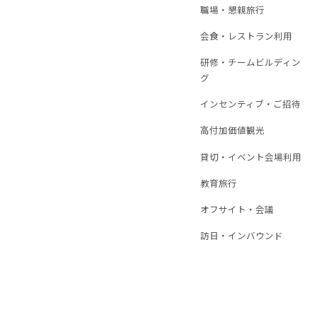
職場・懇親旅行
７．統計処理されたデータ
会食・レストラン利用
本４～７の項目については
研修・チームビルディン
グ
８．個人情報の任意性につ
インセンティブ・ご招待
高付加価値観光
個人情報を提供していただ
合には、利用目的に記載さ
貸切・イベント会場利用
教育旅行
９．本人が容易に認識でき
オフサイト・会議
訪日・インバウンド
本サービスにおける当該ウ
キー(Cookie)および
データ・マネジメント・プ
で利用する場合には、予め