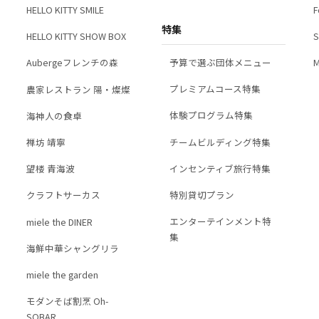
F
HELLO KITTY SMILE
の利用
特集
S
HELLO KITTY SHOW BOX
、当社が別途公表しております
プライバシーポリシー
の同項目のとおり取扱い
予算で選ぶ団体メニュー
M
Aubergeフレンチの森
プレミアムコース特集
農家レストラン 陽・燦燦
いて
体験プログラム特集
海神人の食卓
くことは任意によるもので、何ら強制するものではありません。ただし、個人
チームビルディング特集
禅坊 靖寧
れた本サービスをご利用できないことをご了承ください。
インセンティブ旅行特集
望楼 青海波
特別貸切プラン
クラフトサーカス
ない方法による個人関連情報の取得
エンターテインメント特
miele the DINER
集
ェブサイトでは、ご提供する情報やサービスを充実し、より便利に利用してい
海鮮中華シャングリラ
閲覧履歴といった情報(以下「個人関連情報」といいます)を使用する場合がありま
ラットフォームから個人関連情報を取得し、これをご本人の個人データと結び
miele the garden
ご本人の同意を得ることとします。
モダンそば割烹 Oh-
SOBAR