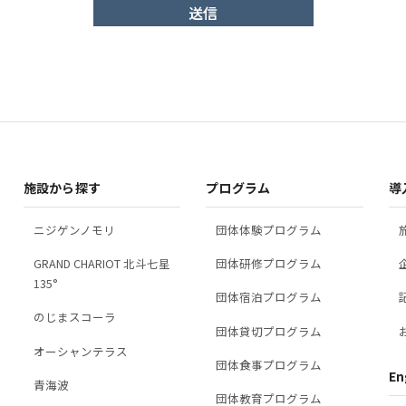
について
得・収集した個人情報は、以下の目的のために利用いたします。
及び本サイト利用時のお客様の管理のため
対応及びお客様へのご連絡のため
る資料等のお届け、ご提供のため
施設から探す
プログラム
導
ンケートの実施のため
状況の調査・分析、分析結果に基づくサービス等の提案のため
ニジゲンノモリ
団体体験プログラム
GRAND CHARIOT 北斗七星
団体研修プログラム
135°
団体宿泊プログラム
の提供について
のじまスコーラ
団体貸切プログラム
について
オーシャンテラス
団体食事プログラム
En
について
青海波
団体教育プログラム