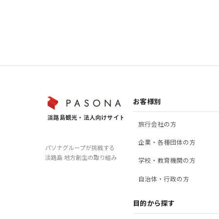
３．個人情報の利用目的
当社が本サイトにおいて取
本サイトへの登録
お問合せに関する
淡路島観光に関す
お客様別
キャンペーン、ア
本サービスの利用
旅行会社の方
企業・各種団体の方
パソナグループが挑戦する
淡路島 地方創生の取り組み
学校・教育機関の方
４．個人データの第三者へ
自治体・行政の方
５．個人データの外部委託
目的から探す
６．個人データの共同利用