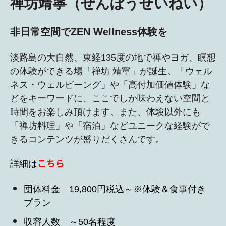
禅坊靖寧（ぜんぼうせいねい）
非日常空間でZEN Wellness体験を
淡路島の大自然、東経135度の地で禅やヨガ、瞑想
の体験ができる場「禅坊 靖寧」が誕生。「ウェル
ネス・ウェルビーング」や「高付加価値体験」な
どをキーワードに、ここでしか味わえない空間と
時間をお楽しみ頂けます。また、体験以外にも
「禅坊料理」や「宿泊」などユニークな経験がで
きるコンテンツが盛りだくさんです。
こちら
詳細は
団体料金 19,800円税込～※体験＆食事付き
プラン
収容人数 ～50名程度