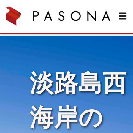
Open m
淡路島西
海岸の