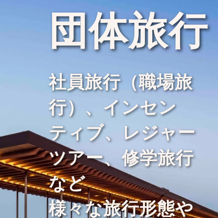
団体旅行
社員旅行（職場旅
行）、インセン
ティブ、レジャー
ツアー、修学旅行
など
様々な旅行形態や