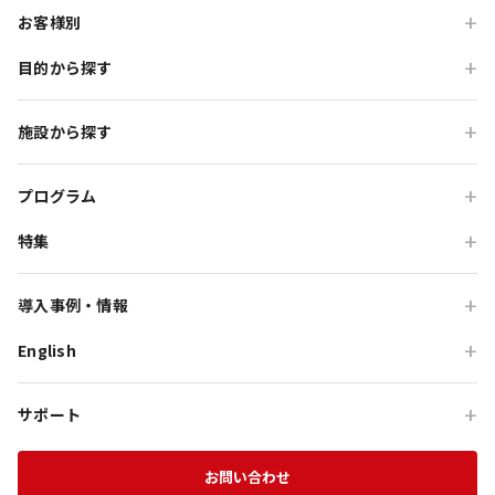
お客様別
目的から探す
旅行会社の方
企業・各種団体の方
職場・懇親旅行
施設から探す
学校・教育機関の方
会食・レストラン利用
ニジゲンノモリ
自治体・行政の方
研修・チームビルディング
プログラム
GRAND CHARIOT 北斗七星135°
インセンティブ・ご招待
特集
団体体験プログラム
のじまスコーラ
高付加価値観光
団体研修プログラム
予算で選ぶ団体メニュー
オーシャンテラス
導入事例・情報
貸切・イベント会場利用
団体宿泊プログラム
プレミアムコース特集
青海波
English
旅行会社向け事例
教育旅行
団体貸切プログラム
体験プログラム特集
HELLO KITTY SMILE
企業・団体向け事例
For Travel Agencies
オフサイト・会議
団体食事プログラム
チームビルディング特集
サポート
HELLO KITTY SHOW BOX
記事・コラム
Special Programs
訪日・インバウンド
団体教育プログラム
インセンティブ旅行特集
資料ダウンロード
Aubergeフレンチの森
お知らせ
お問い合わせ
MICE on Awaji Island
特別貸切プラン