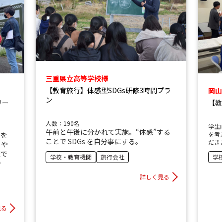
三重県立高等学校様
【教育旅行】体感型SDGs研修3時間プラ
岡山
ン
リー
【教
人数：190名
学生
午前と午後に分かれて実施。“体感”する
ンを
を考
ことで SDGs を自分事にする。
だき
クや
択で
学校・教育機関
旅行会社
学
ラ
詳しく見る
見る