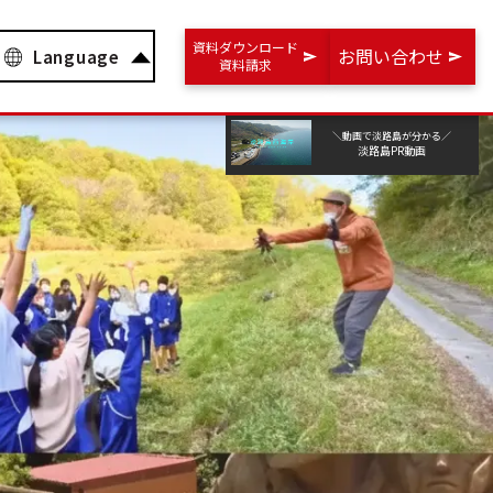
資料ダウンロード
お問い合わせ
Language
資料請求
＼動画で淡路島が分かる／
淡路島PR動画