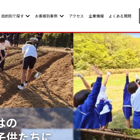
目的別で探す
お客様別事例
アクセス
企業情報
よくある質問
w submenu for お客様別ページ
Show submenu for 目的別で探す
Show submenu for お客様別事例
はの
子供たちに