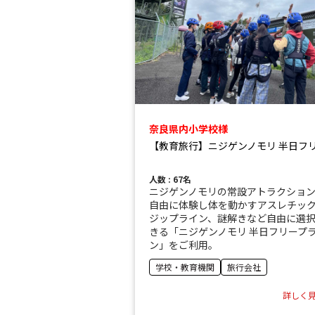
奈良県内小学校様
【教育旅行】ニジゲンノモリ 半日フ
人数 : 67名
ニジゲンノモリの常設アトラクショ
自由に体験し体を動かすアスレチッ
ジップライン、謎解きなど自由に選
きる
「ニジゲンノモリ 半日フリープ
ン」をご利用。
学校・教育機関
旅行会社
詳しく