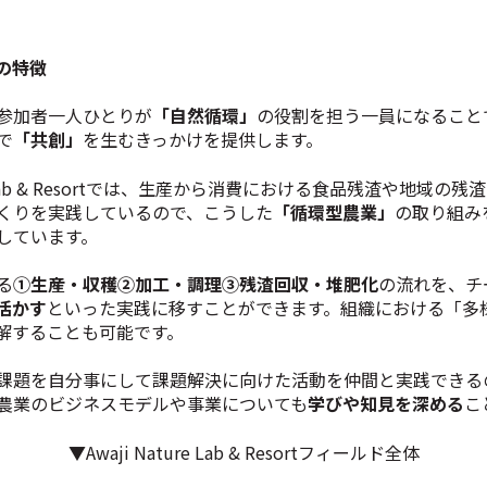
の特徴
参加者一人ひとりが
「自然循環」
の役割を担う一員になること
で
「共創」
を生むきっかけを提供します。
re Lab & Resortでは、生産から消費における食品残渣や地域
くりを実践しているので、こうした
「循環型農業」
の取り組み
しています。
る
①生産・収穫②加工・調理③残渣回収・堆肥化
の流れを、チ
活かす
といった実践に移すことができます。組織における「多
解することも可能です。
課題を自分事にして課題解決に向けた活動を仲間と実践できる
農業のビジネスモデルや事業についても
学びや知見を深める
こ
▼Awaji Nature Lab & Resortフィールド全体