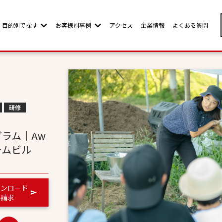
目的別で探す
お客様別事例
アクセス
企業情報
よくある質問
w submenu for お客様別ページ
Show submenu for 目的別で探す
Show submenu for お客様別事例
研修
ラム│Aw
 チームビル
ウンロード
料請求