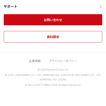
企業・団体向け事例
For Travel Agencies
オフサイト・会議
団体食事プログラム
チームビルディング特集
サポート
HELLO KITTY SHOW BOX
記事・コラム
Special Programs
訪日・インバウンド
団体教育プログラム
インセンティブ旅行特集
資料ダウンロード
Aubergeフレンチの森
お知らせ
お問い合わせ
MICE on Awaji Island
特別貸切プラン
淡路島の魅力
農家レストラン 陽・燦燦
エンターテインメント特集
施設一覧
海神人の食卓
資料請求
団体プログラムカタログ
禅坊 靖寧
望楼 青海波
企業情報
プライバシーポリシー
クラフトサーカス
© 2026 Pasona Group, Inc
miele the DINER
© 1976, 2018 SANRIO CO., LTD. APPROVAL NO. G591330 © 2022 SANRIO CO., LTD.
海鮮中華シャングリラ
APPROVAL NO. L61001
© HELLO KITTY SMILE 2018. All Rights Reserved.
miele the garden
モダンそば割烹 Oh-SOBAR
洗心和方