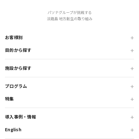
パソナグループが挑戦する
淡路島 地方創生の取り組み
お客様別
目的から探す
旅行会社の方
企業・各種団体の方
職場・懇親旅行
施設から探す
学校・教育機関の方
会食・レストラン利用
ニジゲンノモリ
自治体・行政の方
研修・チームビルディング
プログラム
GRAND CHARIOT 北斗七星135°
インセンティブ・ご招待
特集
団体体験プログラム
のじまスコーラ
高付加価値観光
団体研修プログラム
予算で選ぶ団体メニュー
オーシャンテラス
導入事例・情報
貸切・イベント会場利用
団体宿泊プログラム
プレミアムコース特集
青海波
English
旅行会社向け事例
教育旅行
団体貸切プログラム
体験プログラム特集
HELLO KITTY SMILE