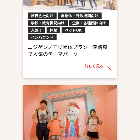
旅行会社向け
自治体・行政機関向け
学校・教育機関向け
企業・各種団体向け
人気！
体験
ペットOK
インバウンド
ニジゲンノモリ団体プラン｜淡路島
で人気のテーマパーク
詳しく見る