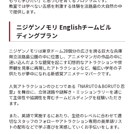
もっと学びたい」と思う心を育てるプログラムです。
教室では学べない五感を刺激する体験を淡路島の大自然の中
で提供します。
ニジゲンノモリ Englishチームビル
ディングプラン
ニジゲンノモリは東京ドーム28個分の広さを誇る巨大な兵庫
県立淡路島公園の中に位置し、アニメやマンガの作品の中に
迷い込んだような錯覚を起こす幻想的なアトラクションや世
界観を見事に再現したアトラクションなど、幅広い学年の子
供たちが夢中になれる新感覚アニメテーマパークです。
人気アトラクションのひとつである『NARUTO＆BORUTO 忍
里』を舞台に、立体迷路や謎解き・ミッションラリーを通じ
て主体性や協調性を育むチームビルディングを経験いただき
ます。
また、英語で実施するにあたり、生徒のレベルに合わせて適
切なスタッフのフォローやアトラクション専用の英単語リス
トの配布などで
学ぶ喜びを実感していくお手伝いをします。