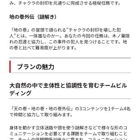
み、チャクラの封印を元通りに完成させる極秘任務です。
地の巻外伝（謎解き）
「地の巻」の冒頭で語られる”チャクラの封印を壊した犯
人”とは、一体誰なのかー。
あなたの今回の任務は、木ノ葉隠
れの忍達と協力し、この事件の犯人を見つけることです。地
の巻と比べて難易度が上がります。
プランの魅力
大自然の中で主体性と協調性を育むチームビル
ディング
「天の巻・地の巻・地の巻外伝」の3コンテンツを1チーム4名
で仲間と協力して取り組みます。
身体を動かす立体迷路や頭を使う謎解きなどで様々な形のコ
ミュニケーションを必要とする課題をチームで取り組むこと
で、チームの信頼関係が徐々に育まれ、コミュニケーション