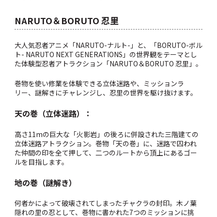
NARUTO＆BORUTO 忍里
大人気忍者アニメ「NARUTO-ナルト-」と、「BORUTO-ボル
ト- NARUTO NEXT GENERATIONS」の世界観をテーマとし
た体験型忍者アトラクション「NARUTO＆BORUTO 忍里」。
巻物を使い修業を体験できる立体迷路や、ミッションラ
リー、謎解きにチャレンジし、忍里の世界を駆け抜けます。
天の巻（立体迷路）：
高さ11mの巨大な「火影岩」の後ろに併設された三階建ての
立体迷路アトラクション。
巻物「天の巻」に、迷路で囚われ
た仲間の印を全て押して、二つのルートから頂上にあるゴー
ルを目指します。
地の巻（謎解き）
何者かによって破壊されてしまったチャクラの封印。
木ノ葉
隠れの里の忍として、巻物に書かれた7つのミッションに挑