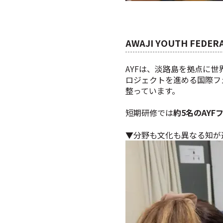
AWAJI YOUTH FED
AYFは、淡路島を拠点に
ロジェクトを進める国際フ
整っています。
短期研修では
約5名のAYF
▼分野も文化も異なる知が