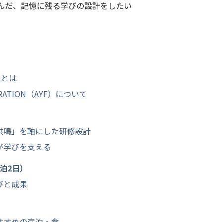
んだ、記憶に残る学びの設計をしたい
ムとは
DERATION（AYF）について
共鳴」を軸にした研修設計
が学びを支える
泊2日）
びと成果
すすめの宿泊・食