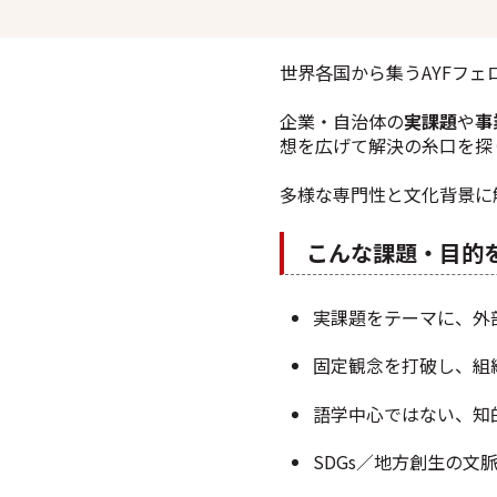
世界各国から集うAYFフ
企業・自治体の
実課題
や
事
想を広げて解決の糸口を探
多様な専門性と文化背景に
こんな課題・目的
実課題をテーマに、外
固定観念を打破し、組
語学中心ではない、知
SDGs／地方創生の