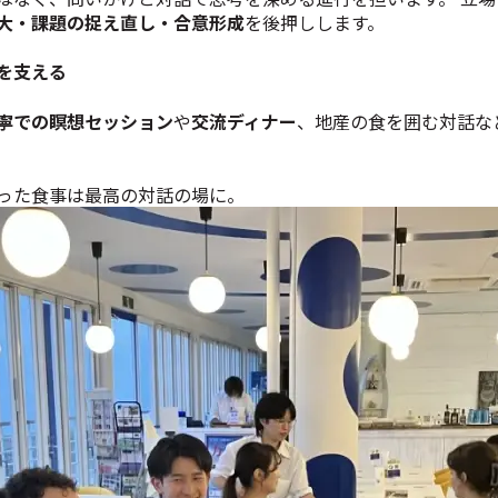
大・課題の捉え直し・合意形成
を後押しします。
を支える
寧での瞑想セッション
や
交流ディナー
、地産の食を囲む対話な
った食事は最高の対話の場に。