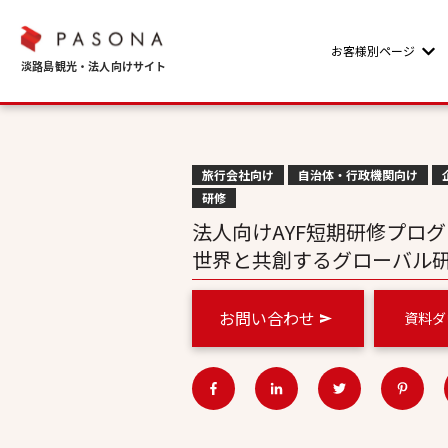
お客様別ページ
Sho
旅行会社向け
自治体・行政機関向け
研修
法人向けAYF短期研修プロ
世界と共創するグローバル
お問い合わせ
資料ダ