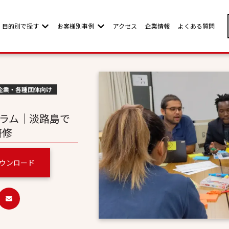
目的別で探す
お客様別事例
アクセス
企業情報
よくある質問
w submenu for お客様別ページ
Show submenu for 目的別で探す
Show submenu for お客様別事例
企業・各種団体向け
グラム｜淡路島で
研修
ウンロード