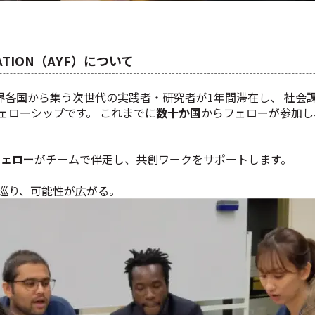
ERATION（AYF）について
世界各国から集う次世代の実践者・研究者が1年間滞在し、 社会
ェローシップです。 これまでに
数十か国
からフェローが参加し
フェロー
がチームで伴走し、共創ワークをサポートします。
巡り、可能性が広がる。