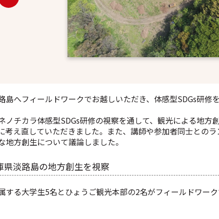
路島へフィールドワークでお越しいただき、体感型SDGs研修
タネノチカラ体感型SDGs研修の視察を通して、観光による地方
に考え直していただきました。また、講師や参加者同士とのラ
な地方創生について議論しました。
庫県淡路島の地方創生を視察
属する大学生
5
名とひょうご観光本部の
2
名がフィールドワーク