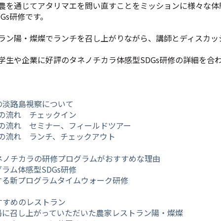
農を通じてアタリマエを問い直すことをミッションに様々な体
Gs
研修です。
ラン陽・燦燦でランチを召し上がりながら、講師とディスカッ
学生や企業に好評のタネノチカラ体感型SDGs研修の詳細を合
の淡路島視察について
察の流れ チェックイン
視察の流れ セミナー、フィールドツアー
察の流れ ランチ、チェックアウト
ネノチカラの研修プログラムがおすすめな理由
ラム体感型SDGs研修
する新プログラムタイムウォーク研修
すすめのレストラン
光局に召し上がっていただいた農家レストラン陽・燦燦