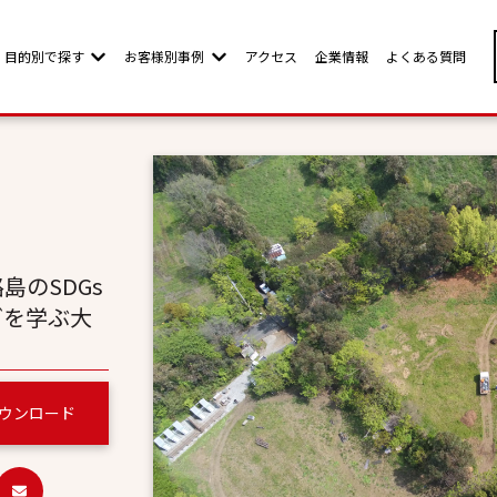
目的別で探す
お客様別事例
アクセス
企業情報
よくある質問
w submenu for お客様別ページ
Show submenu for 目的別で探す
Show submenu for お客様別事例
島のSDGs
グを学ぶ大
ウンロード