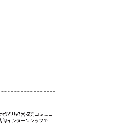
。
向け観光地経営探究コミュニ
践的インターンシップで