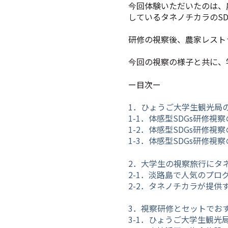
今回体験いただいたのは、
しているタネノチカラの
SD
研修の視察後、農家レスト
今回の視察の様子と共に、
ー目次ー
1．ひょうご大学生観光局
1-1．
体感型SDGs研修視
1-2．体感型SDGs研修
1-3．
体感型SDGs研修視
2．
大学生の視察旅行にタ
2-1．
淡路島で人気のプログ
2-2．
タネノチカラが提供
3．視察研修とセットでお
3-1．ひょうご大学生観