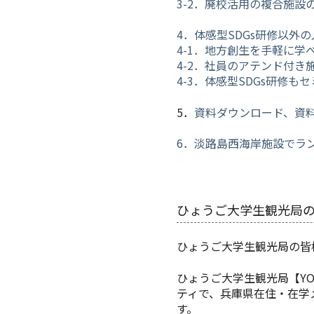
3-2．廃校活用の複合施
4．体感型SDGs研修以
4-1．地方創生を手軽に学
4-2．社員のアテンド付
4-3．体感型SDGs研修
5．
資料ダウンロード、資
6．
淡路島西海岸施設でラ
ひょうご大学生観光局
ひょうご大学生観光局の皆
ひょうご大学生観光局【YO
ティで、兵庫県在住・在学
す。