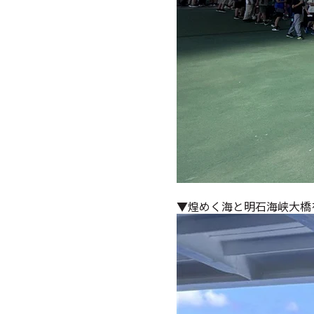
▼煌めく海と明石海峡大橋