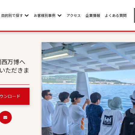
目的別で探す
お客様別事例
アクセス
企業情報
よくある質問
w submenu for お客様別ページ
Show submenu for 目的別で探す
Show submenu for お客様別事例
関西万博へ
用いただきま
ウンロード