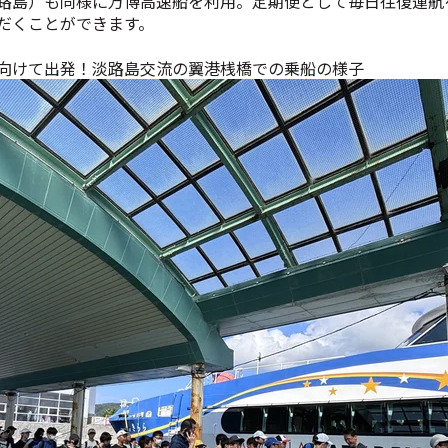
路島）も同様に万博高速船を利用。定期便として毎日往復運航
だくことができます。
向けて出発！淡路島交流の翼港桟橋での乗船の様子