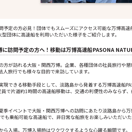
問予定の方必見！団体でもスムーズにアクセス可能な万博高速
の大型団体に高速船を利用いただいた様子をご紹介します。
に訪問予定の方へ！移動は万博高速船PASONA NATUR
の方が訪れる大阪・関西万博
。企業、各種団体の社員旅行や懇
法人旅行でも様々な目的で来訪しています。
現できる移動手段として、淡路島から発着する万博高速船PASONA
名定員で片道約1時間の高速船移動は、交通の利便性のみならず
夏季イベントで大阪・関西万博への訪問にあたり淡路島から万
0名でも乗船可能な高速船で、非日常な船旅をお楽しみいただい
から入場。万博入場時はワクワクするような心躍る瞬間です。