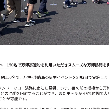
へ！150名で万博高速船を利用いただきスムーズな万博訪問を
約150名で、万博+淡路島の夏季イベントを2泊3日で実施しま
ランドニッコー淡路に宿泊し翌朝、ホテル目の前の桟橋から万博高速船
滞などの混雑を回避することができ、またホテルから約1時間で
ことが可能です。