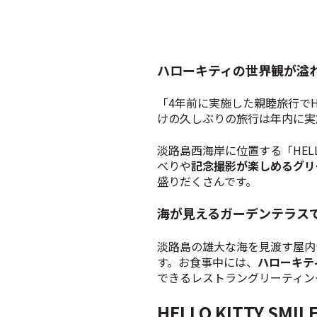
ハローキティの世界観が溢れる！H
「4年前に実施した親睦旅行でHE
けの久しぶりの旅行は年内に実
淡路島西海岸に位置する「HELL
べりや
記念撮影が楽しめるグリ
盛りだくさんです。
海が見えるガーデンテラス
淡路島の雄大な海を見渡す屋内
す。お食事中には、
ハローキテ
できるレストラングリーティン
HELLO KITTY SMI