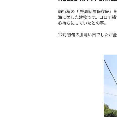
前行程の「 野島断層保存館」を出
海に面した建物です。
コロナ禍
心待ちにしていたとの事。
12月初旬の肌寒い日でしたが