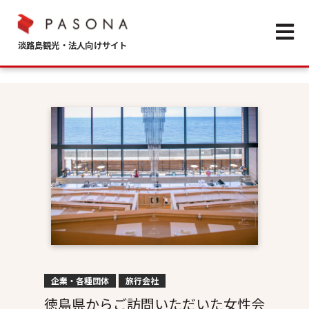
Open m
企業・各種団体
旅行会社
徳島県からご訪問いただいた女性会