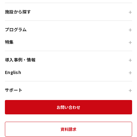
企業・各種団体の方
職場・懇親旅行
キャンペーン、アンケートの実施のため
施設から探す
学校・教育機関の方
本サービスの利用状況の調査・分析、分析結
会食・レストラン利用
ニジゲンノモリ
果に基づくサービス等の提案のため
自治体・行政の方
研修・チームビルディング
プログラム
GRAND CHARIOT 北斗七星135°
インセンティブ・ご招待
特集
団体体験プログラム
のじまスコーラ
４．個人データの第三者への提供について
高付加価値観光
団体研修プログラム
予算で選ぶ団体メニュー
オーシャンテラス
導入事例・情報
貸切・イベント会場利用
５．個人データの外部委託について
団体宿泊プログラム
プレミアムコース特集
青海波
English
旅行会社向け事例
教育旅行
団体貸切プログラム
６．個人データの共同利用について
体験プログラム特集
HELLO KITTY SMILE
企業・団体向け事例
For Travel Agencies
オフサイト・会議
団体食事プログラム
チームビルディング特集
７．統計処理されたデータの利用
サポート
HELLO KITTY SHOW BOX
記事・コラム
Special Programs
訪日・インバウンド
団体教育プログラム
インセンティブ旅行特集
資料ダウンロード
本４～７の項目については、当社が別途公表しておりま
Aubergeフレンチの森
お知らせ
お問い合わせ
MICE on Awaji Island
す
プライバシーポリシー
の同項目のとおり取扱います。
特別貸切プラン
淡路島の魅力
農家レストラン 陽・燦燦
エンターテインメント特集
施設一覧
海神人の食卓
資料請求
８．個人情報の任意性について
団体プログラムカタログ