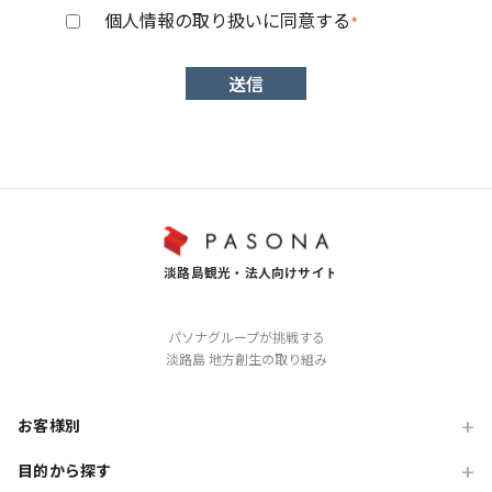
個人情報の取り扱いに同意する
*
２．取得する個人情報の項目
会社名、部署名、支店名、役職、氏名、住所、電話番
号、メールアドレス
３．個人情報の利用目的について
当社が本サイトにおいて取得・収集した個人情報は、以
下の目的のために利用いたします。
本サイトへの登録及び本サイト利用時のお客
パソナグループが挑戦する
淡路島 地方創生の取り組み
様の管理のため
お問合せに関する対応及びお客様へのご連絡
のため
お客様別
淡路島観光に関する資料等のお届け、ご提供
目的から探す
旅行会社の方
のため