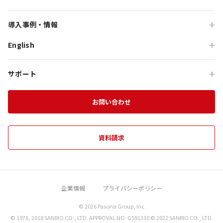
のじまスコーラ
高付加価値観光
団体研修プログラム
予算で選ぶ団体メニュー
オーシャンテラス
導入事例・情報
貸切・イベント会場利用
団体宿泊プログラム
プレミアムコース特集
青海波
English
旅行会社向け事例
教育旅行
団体貸切プログラム
体験プログラム特集
HELLO KITTY SMILE
企業・団体向け事例
For Travel Agencies
オフサイト・会議
団体食事プログラム
チームビルディング特集
サポート
HELLO KITTY SHOW BOX
記事・コラム
Special Programs
訪日・インバウンド
団体教育プログラム
インセンティブ旅行特集
資料ダウンロード
Aubergeフレンチの森
お知らせ
お問い合わせ
MICE on Awaji Island
特別貸切プラン
淡路島の魅力
農家レストラン 陽・燦燦
エンターテインメント特集
施設一覧
海神人の食卓
資料請求
団体プログラムカタログ
禅坊 靖寧
望楼 青海波
企業情報
プライバシーポリシー
クラフトサーカス
© 2026 Pasona Group, Inc
miele the DINER
© 1976, 2018 SANRIO CO., LTD. APPROVAL NO. G591330 © 2022 SANRIO CO., LTD.