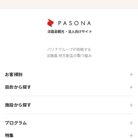
パソナグループが挑戦する
淡路島 地方創生の取り組み
お客様別
目的から探す
旅行会社の方
企業・各種団体の方
職場・懇親旅行
施設から探す
学校・教育機関の方
会食・レストラン利用
ニジゲンノモリ
自治体・行政の方
研修・チームビルディング
プログラム
GRAND CHARIOT 北斗七星135°
インセンティブ・ご招待
特集
団体体験プログラム