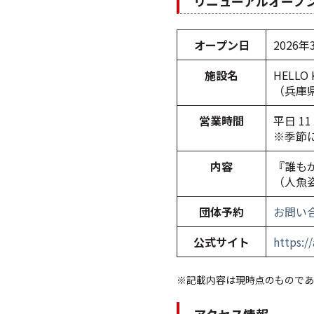
リニューアルオープ
オープン日
2026
施設名
HELLO 
（兵庫県
営業時間
平日 11
※季節
内容
『誰も
（人魚
団体予約
お問い
公式サイト
https:/
※記載内容は現時点のものであ