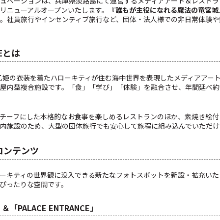
ベーションは、兵庫県淡路島にて運営するメディアアート＆レストラン「HELL
よりリニューアルオープンいたします。『
誰もが主役になれる魔法の竜宮城
。社員旅行やインセンティブ旅行など、団体・法人様での非日常体験や
LEとは
ILE」は、乙姫の衣装を着たハローキティが住む海中世界を表現したメディアア
屋内型複合施設です。「食」「学び」「体験」を融合させ、年間延べ約
チーフにした本格的なお食事を楽しめるレストランのほか、素焼き絵付
内施設のため、大型の団体旅行でも安心して旅程に組み込んでいただけ
コンテンツ
ーキティの世界観に没入できる新たなフォトスポットを新設・拡充いた
ぴったりな空間です。
＆「PALACE ENTRANCE」