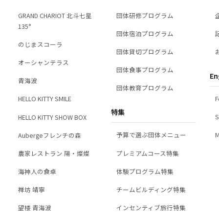
GRAND CHARIOT 北斗七星
団体研修プログラム
135°
団体宿泊プログラム
のじまスコーラ
団体貸切プログラム
オーシャンテラス
団体食事プログラム
En
青海波
団体教育プログラム
F
HELLO KITTY SMILE
特集
S
HELLO KITTY SHOW BOX
予算で選ぶ団体メニュー
M
Aubergeフレンチの森
プレミアムコース特集
農家レストラン 陽・燦燦
体験プログラム特集
海神人の食卓
チームビルディング特集
禅坊 靖寧
インセンティブ旅行特集
望楼 青海波