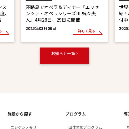
ンス
淡路島でオペラ＆ディナー『エッセ
世界
年度、
ンツァ・オペラシリーズⅢ 蝶々夫
結！A
設
人』4月28日、29日に開催
付中
2025年03月06日
202
る
詳しく見る
お知らせ一覧 >
施設から探す
プログラム
導
ニジゲンノモリ
団体体験プログラム