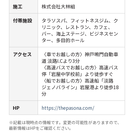
施工
株式会社大林組
付帯施設
タラソスパ、フィットネスジム、ク
リニック、レストラン、カフェ、
バー、海上ステージ、ビジネスセン
ター、多目的ホール
アクセス
〈車でお越しの方〉神戸鳴門自動車
道 淡路I.Cより3分
〈高速バスでお越しの方〉高速バス
停「岩屋中学校前」より徒歩すぐ
〈船でお越しの方〉高速船「淡路
ジェノバライン」岩屋港より徒歩18
分
HP
https://thepasona.com/
※記載は現時点の情報です。変更の可能性がありますので、
最新情報はHPをご確認ください。