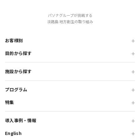
パソナグループが挑戦する
淡路島 地方創生の取り組み
お客様別
目的から探す
旅行会社の方
企業・各種団体の方
職場・懇親旅行
施設から探す
学校・教育機関の方
会食・レストラン利用
ニジゲンノモリ
自治体・行政の方
研修・チームビルディング
プログラム
GRAND CHARIOT 北斗七星135°
インセンティブ・ご招待
特集
団体体験プログラム
のじまスコーラ
高付加価値観光
団体研修プログラム
予算で選ぶ団体メニュー
オーシャンテラス
導入事例・情報
貸切・イベント会場利用
団体宿泊プログラム
プレミアムコース特集
青海波
English
旅行会社向け事例
教育旅行
団体貸切プログラム
体験プログラム特集