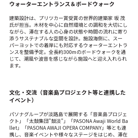
ウォーターエントランス＆ボードウォーク
建築設計は、プリツカー賞受賞の世界的建築家 坂 茂
氏が担当。木材を中心に自然環境との調和を大切にし
ながら、滞在する人の心身の状態や時間の流れに寄り
添うサステナブルな空間を設計。施設海側に、スー
パーヨットでの着岸にも対応するウォーターエントラ
ンスを整備予定。全長約300mのボードウォークを通
じて、潮風や波音を感じながら施設へと迎え入れられ
ます。
文化・交流（音楽島プロジェクト等と連携した
イベント）
パソナグループが淡路島で展開する「音楽島プロジェ
クト」「太鼓集団"鼓淡"」「PASONA Awaji World Ba
llet」「PASONA AWAJI OPERA COMPANY」等とも連
携し、音楽イベントや様々なステージをはじめ、滞在