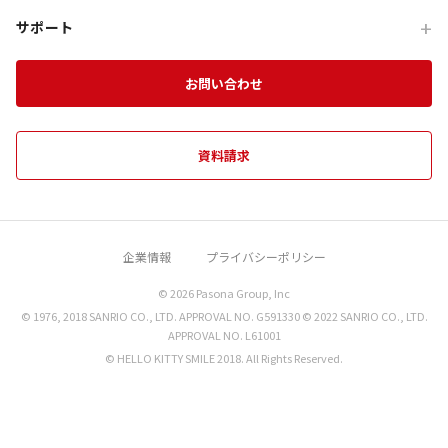
企業・団体向け事例
For Travel Agencies
オフサイト・会議
団体食事プログラム
チームビルディング特集
サポート
HELLO KITTY SHOW BOX
記事・コラム
Special Programs
訪日・インバウンド
団体教育プログラム
インセンティブ旅行特集
資料ダウンロード
Aubergeフレンチの森
お知らせ
お問い合わせ
MICE on Awaji Island
特別貸切プラン
淡路島の魅力
農家レストラン 陽・燦燦
エンターテインメント特集
施設一覧
海神人の食卓
資料請求
団体プログラムカタログ
禅坊 靖寧
望楼 青海波
企業情報
プライバシーポリシー
クラフトサーカス
© 2026 Pasona Group, Inc
miele the DINER
© 1976, 2018 SANRIO CO., LTD. APPROVAL NO. G591330 © 2022 SANRIO CO., LTD.
海鮮中華シャングリラ
APPROVAL NO. L61001
© HELLO KITTY SMILE 2018. All Rights Reserved.
miele the garden
モダンそば割烹 Oh-SOBAR
洗心和方