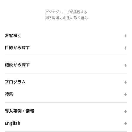
パソナグループが挑戦する
淡路島 地方創生の取り組み
お客様別
目的から探す
旅行会社の方
企業・各種団体の方
職場・懇親旅行
施設から探す
学校・教育機関の方
会食・レストラン利用
ニジゲンノモリ
自治体・行政の方
研修・チームビルディング
プログラム
GRAND CHARIOT 北斗七星135°
インセンティブ・ご招待
特集
団体体験プログラム
のじまスコーラ
高付加価値観光
団体研修プログラム
予算で選ぶ団体メニュー
オーシャンテラス
導入事例・情報
貸切・イベント会場利用
団体宿泊プログラム
プレミアムコース特集
青海波
English
旅行会社向け事例
教育旅行
団体貸切プログラム
体験プログラム特集
HELLO KITTY SMILE