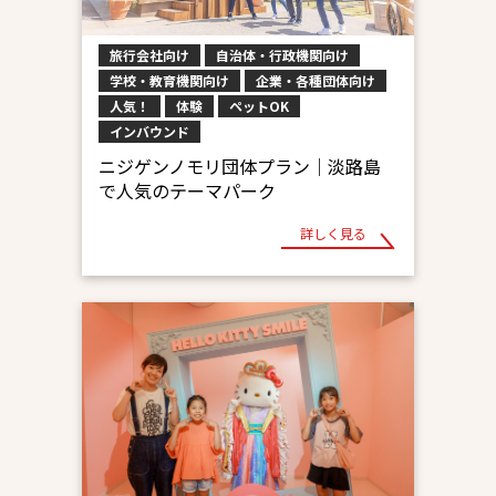
旅行会社向け
自治体・行政機関向け
学校・教育機関向け
企業・各種団体向け
人気！
体験
ペットOK
インバウンド
ニジゲンノモリ団体プラン｜淡路島
で人気のテーマパーク
詳しく見る