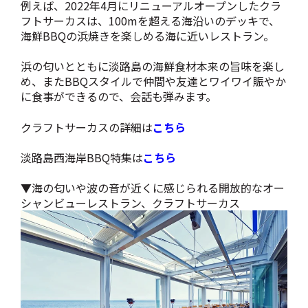
例えば、2022年4月にリニューアルオープンしたクラ
フトサーカスは、100mを超える海沿いのデッキで、
海鮮BBQの浜焼きを楽しめる海に近いレストラン。
浜の匂いとともに淡路島の海鮮食材本来の旨味を楽し
め、またBBQスタイルで仲間や友達とワイワイ賑やか
に食事ができるので、会話も弾みます。
クラフトサーカスの詳細は
こちら
淡路島西海岸BBQ特集は
こちら
▼海の匂いや波の音が近くに感じられる開放的なオー
シャンビューレストラン、クラフトサーカス