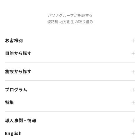
パソナグループが挑戦する
淡路島 地方創生の取り組み
お客様別
目的から探す
旅行会社の方
企業・各種団体の方
職場・懇親旅行
施設から探す
学校・教育機関の方
会食・レストラン利用
ニジゲンノモリ
自治体・行政の方
研修・チームビルディング
プログラム
GRAND CHARIOT 北斗七星135°
インセンティブ・ご招待
特集
団体体験プログラム
のじまスコーラ
高付加価値観光
団体研修プログラム
予算で選ぶ団体メニュー
オーシャンテラス
導入事例・情報
貸切・イベント会場利用
団体宿泊プログラム
プレミアムコース特集
青海波
English
旅行会社向け事例
教育旅行
団体貸切プログラム
体験プログラム特集