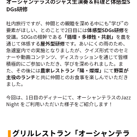
オーシャンテラスのジャズ生演奏＆料理と体感型S
DGs研修
社内旅行ですが、仲間との親睦を深める中にも“学び”の
要素がほしい、とのことで2日目には
体感型SDGs研修
を
受講。SDGsの根幹である
「
循環‧多様性‧共創」
を農を
通じて体感する
屋外型研修
です。
あいにくの雨のため、
急遽室内での実施となりましたが、クイズ形式でのセミ
ナーや動画コンテンツ、ディスカッションを通じて皆様
積極的にご参加いただき、学びを深められました。ま
た、その後には
農家レストラン「陽・燦燦」
にて
野菜が
主役のランチ
と共に仲間とのお食事を楽しんでいただき
ました。
今回は、1日目のディナーにて、オーシャンテラスのJazz
Night をご利用いただいた様子をご紹介します！
❚
グリルレストラン「オーシャンテラ