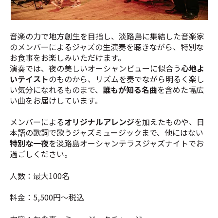
音楽の力で地方創生を目指し、淡路島に集結した音楽家
のメンバーによるジャズの生演奏を聴きながら、特別な
お食事をお楽しみいただけます。
演奏では、夜の美しいオーシャンビューに似合う
心地よ
いテイスト
のものから、リズムを奏でながら
明るく楽し
い気分になれるものまで、
誰もが知る名曲
を含めた幅広
い曲をお届けしています。
メンバーによる
オリジナルアレンジ
を加えたものや、日
本語の歌詞で歌うジャズミュージックまで、他にはない
特別な一夜
を淡路島オーシャンテラスジャズナイトでお
過ごしください。
人数：最大100名
料金：5,500円～税込