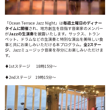
「Ocean Terrace Jazz Night」は
毎週土曜日のディナー
タイムに開催
され、地方創生を目指す音楽家のメンバー
が
Jazzの生演奏
を披露いたします。サックス、トラン
ペット、ドラムなどの生演奏と特別な演出を美味しい食
事と共にお楽しみいただける本プログラム。
全2ステー
ジ
、Jazzミュージック
音楽を存分にお楽しみいただけま
す。
♦1stステージ 18時15分～
♦2ndステージ 19時15分～