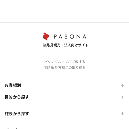
パソナグループが挑戦する
淡路島 地方創生の取り組み
お客様別
目的から探す
旅行会社の方
企業・各種団体の方
職場・懇親旅行
施設から探す
学校・教育機関の方
会食・レストラン利用
ニジゲンノモリ
自治体・行政の方