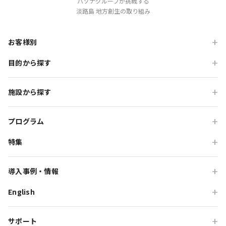
パソナグループが挑戦する
淡路島 地方創生の取り組み
お客様別
目的から探す
旅行会社の方
企業・各種団体の方
職場・懇親旅行
施設から探す
学校・教育機関の方
会食・レストラン利用
ニジゲンノモリ
自治体・行政の方
研修・チームビルディング
プログラム
GRAND CHARIOT 北斗七星135°
インセンティブ・ご招待
特集
団体体験プログラム
のじまスコーラ
高付加価値観光
団体研修プログラム
予算で選ぶ団体メニュー
オーシャンテラス
導入事例・情報
貸切・イベント会場利用
団体宿泊プログラム
プレミアムコース特集
青海波
English
旅行会社向け事例
教育旅行
団体貸切プログラム
体験プログラム特集
HELLO KITTY SMILE
企業・団体向け事例
For Travel Agencies
オフサイト・会議
団体食事プログラム
チームビルディング特集
サポート
HELLO KITTY SHOW BOX