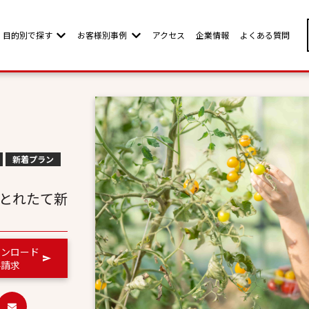
目的別で探す
お客様別事例
アクセス
企業情報
よくある質問
w submenu for お客様別ページ
Show submenu for 目的別で探す
Show submenu for お客様別事例
新着プラン
 とれたて新
ウンロード
料請求