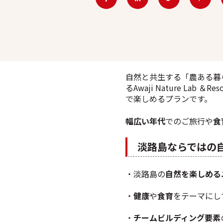
自然と共生する「農ある暮
るAwaji Nature Lab 
で楽しめるプランです。
幅広い年代
でのご旅行や
食
淡路島ならではの
・淡路島の
自然を楽しめる
・
健康
や
食育
をテーマにし
・
チームビルディング要素