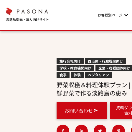
お客様別ページ
Sho
旅行会社向け
自治体・行政機関向け
学校・教育機関向け
企業・各種団体向け
食事
体験
ベジタリアン
野菜収穫＆料理体験プラン |
鮮野菜で作る淡路島の恵み
資料ダ
お問い合わせ
資