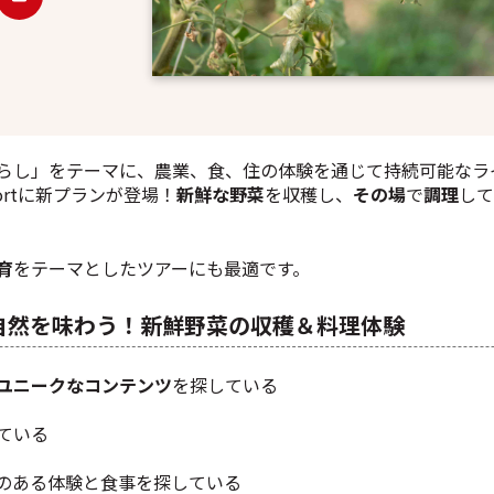
らし」をテーマに、農業、食、住の体験を通じて持続可能なラ
＆Resortに新プランが登場！
新鮮な野菜
を収穫し、
その場
で
調理
して
育
をテーマとしたツアーにも最適です。
自然を味わう！新鮮野菜の収穫＆料理体験
ユニークなコンテンツ
を探している
ている
のある体験と食事を探している