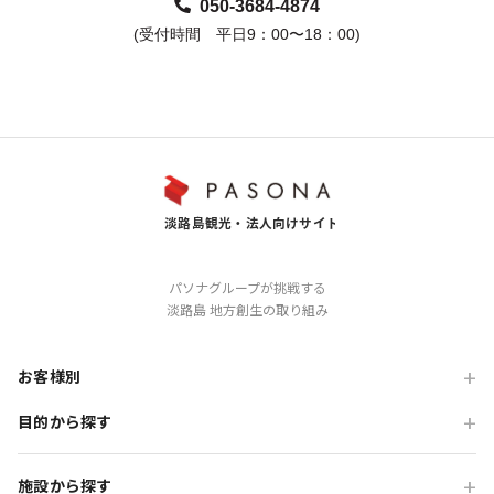
050-3684-4874
(受付時間 平日9：00〜18：00)
パソナグループが挑戦する
淡路島 地方創生の取り組み
お客様別
目的から探す
旅行会社の方
企業・各種団体の方
職場・懇親旅行
施設から探す