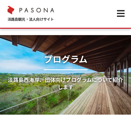
Open m
プログラム
淡路島西海岸、団体向けプログラムについて紹介
します