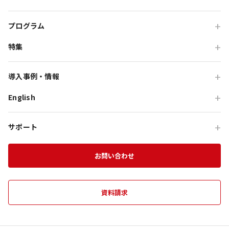
学校・教育機関の方
会食・レストラン利用
ニジゲンノモリ
自治体・行政の方
研修・チームビルディング
プログラム
GRAND CHARIOT 北斗七星135°
インセンティブ・ご招待
特集
団体体験プログラム
のじまスコーラ
高付加価値観光
団体研修プログラム
予算で選ぶ団体メニュー
オーシャンテラス
導入事例・情報
貸切・イベント会場利用
団体宿泊プログラム
プレミアムコース特集
青海波
English
旅行会社向け事例
教育旅行
団体貸切プログラム
体験プログラム特集
HELLO KITTY SMILE
企業・団体向け事例
For Travel Agencies
オフサイト・会議
団体食事プログラム
チームビルディング特集
サポート
HELLO KITTY SHOW BOX
記事・コラム
Special Programs
訪日・インバウンド
団体教育プログラム
インセンティブ旅行特集
資料ダウンロード
Aubergeフレンチの森
お知らせ
お問い合わせ
MICE on Awaji Island
特別貸切プラン
淡路島の魅力
農家レストラン 陽・燦燦
エンターテインメント特集
施設一覧
海神人の食卓
資料請求
団体プログラムカタログ
禅坊 靖寧
望楼 青海波