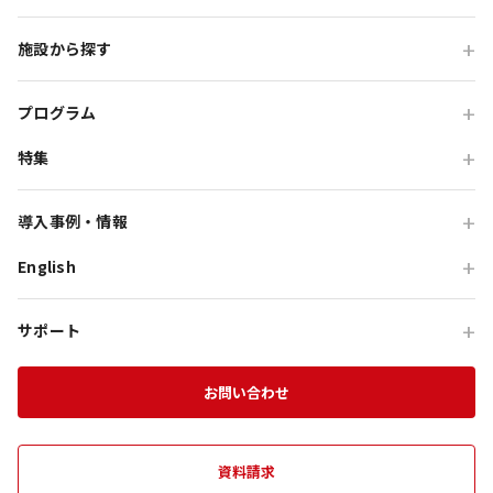
企業・各種団体の方
職場・懇親旅行
施設から探す
学校・教育機関の方
会食・レストラン利用
ニジゲンノモリ
自治体・行政の方
研修・チームビルディング
プログラム
GRAND CHARIOT 北斗七星135°
インセンティブ・ご招待
特集
団体体験プログラム
のじまスコーラ
高付加価値観光
団体研修プログラム
予算で選ぶ団体メニュー
オーシャンテラス
導入事例・情報
貸切・イベント会場利用
団体宿泊プログラム
プレミアムコース特集
青海波
English
旅行会社向け事例
教育旅行
団体貸切プログラム
体験プログラム特集
HELLO KITTY SMILE
企業・団体向け事例
For Travel Agencies
オフサイト・会議
団体食事プログラム
チームビルディング特集
サポート
HELLO KITTY SHOW BOX
記事・コラム
Special Programs
訪日・インバウンド
団体教育プログラム
インセンティブ旅行特集
資料ダウンロード
Aubergeフレンチの森
お知らせ
お問い合わせ
MICE on Awaji Island
特別貸切プラン
淡路島の魅力
農家レストラン 陽・燦燦
エンターテインメント特集
施設一覧
海神人の食卓
資料請求