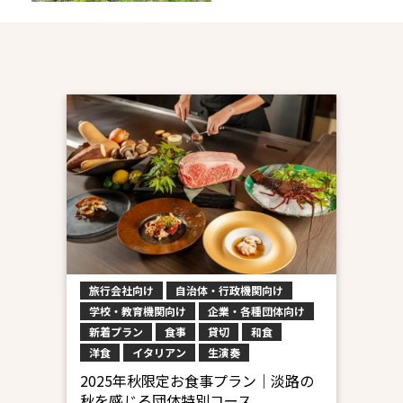
旅行会社向け
自治体・行政機関向け
学校・教育機関向け
企業・各種団体向け
新着プラン
食事
貸切
和食
洋食
イタリアン
生演奏
2025年秋限定お食事プラン｜淡路の
秋を感じる団体特別コース