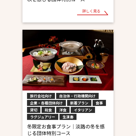
詳しく見る
旅行会社向け
自治体・行政機関向け
企業・各種団体向け
新着プラン
食事
貸切
和食
洋食
イタリアン
ラグジュアリー
生演奏
冬限定お食事プラン｜淡路の冬を感
じる団体特別コース