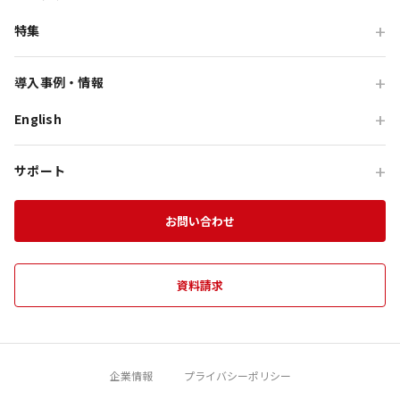
GRAND CHARIOT 北斗七星135°
インセンティブ・ご招待
特集
団体体験プログラム
のじまスコーラ
高付加価値観光
団体研修プログラム
予算で選ぶ団体メニュー
オーシャンテラス
導入事例・情報
貸切・イベント会場利用
団体宿泊プログラム
プレミアムコース特集
青海波
English
旅行会社向け事例
教育旅行
団体貸切プログラム
体験プログラム特集
HELLO KITTY SMILE
企業・団体向け事例
For Travel Agencies
オフサイト・会議
団体食事プログラム
チームビルディング特集
サポート
HELLO KITTY SHOW BOX
記事・コラム
Special Programs
訪日・インバウンド
団体教育プログラム
インセンティブ旅行特集
資料ダウンロード
Aubergeフレンチの森
お知らせ
お問い合わせ
MICE on Awaji Island
特別貸切プラン
淡路島の魅力
農家レストラン 陽・燦燦
エンターテインメント特集
施設一覧
海神人の食卓
資料請求
団体プログラムカタログ
禅坊 靖寧
望楼 青海波
企業情報
プライバシーポリシー
クラフトサーカス