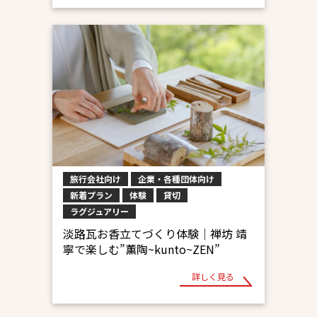
旅行会社向け
企業・各種団体向け
新着プラン
体験
貸切
ラグジュアリー
淡路瓦お香立てづくり体験│禅坊 靖
寧で楽しむ”薫陶~kunto~ZEN”
詳しく見る