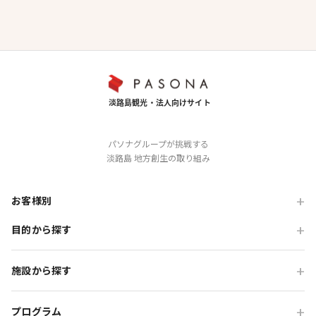
パソナグループが挑戦する
淡路島 地方創生の取り組み
お客様別
目的から探す
旅行会社の方
企業・各種団体の方
職場・懇親旅行
施設から探す
学校・教育機関の方
会食・レストラン利用
ニジゲンノモリ
自治体・行政の方
研修・チームビルディング
プログラム