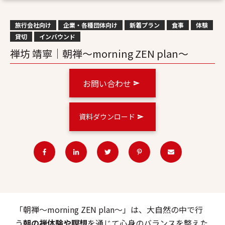
旅行会社向け
企業・各種団体向け
新着プラン
食事
体験
貸切
インバウンド
禅坊 靖寧｜朝禅～morning ZEN plan～
お問い合わせ
資料ダウンロード
「朝禅～morning ZEN plan～」は、大自然の中で行
う
朝の禅体験や瞑想
を通じて心身のバランスを整えた