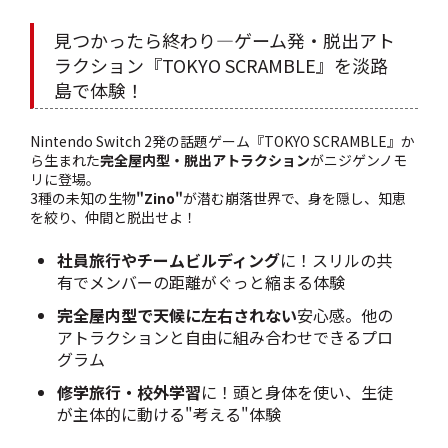
見つかったら終わり―ゲーム発・脱出アト
ラクション『TOKYO SCRAMBLE』を淡路
島で体験！
Nintendo Switch 2発の話題ゲーム『TOKYO SCRAMBLE』か
ら生まれた
完全屋内型・脱出アトラクション
がニジゲンノモ
リに登場。
3種の未知の生物
"Zino"
が潜む崩落世界で、身を隠し、知恵
を絞り、仲間と脱出せよ！
社員旅行やチームビルディング
に！スリルの共
有でメンバーの距離がぐっと縮まる体験
完全屋内型で天候に左右されない
安心感。他の
アトラクションと自由に組み合わせできるプロ
グラム
修学旅行・校外学習
に！頭と身体を使い、生徒
が主体的に動ける"考える"体験