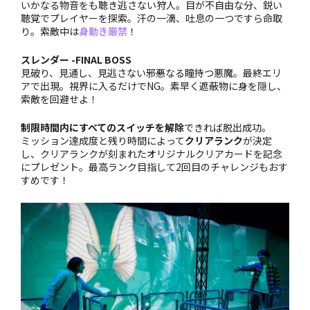
いかなる物音をも聴き逃さない狩人。目が不自由な分、鋭い
聴覚でプレイヤーを探索。汗の一滴、吐息の一つですら命取
り。索敵中は
身動き厳禁
！
スレンダー -FINAL BOSS
見破り、見通し、見逃さない――邪悪なる瞳持つ悪魔。最終エリ
アで出現。視界に入るだけでNG。素早く遮蔽物に身を隠し、
索敵を回避せよ！
制限時間内にすべてのスイッチを解除
できれば脱出成功。
ミッション達成度と残り時間によって
クリアランク
が決定
し、クリアランクが刻まれたオリジナルクリアカードを記念
にプレゼント。最高ランク目指して2回目のチャレンジもおす
すめです！