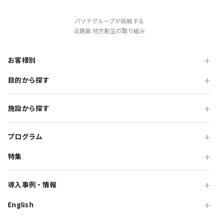
パソナグループが挑戦する
淡路島 地方創生の取り組み
お客様別
目的から探す
旅行会社の方
企業・各種団体の方
職場・懇親旅行
施設から探す
学校・教育機関の方
会食・レストラン利用
ニジゲンノモリ
自治体・行政の方
研修・チームビルディング
プログラム
GRAND CHARIOT 北斗七星135°
インセンティブ・ご招待
特集
団体体験プログラム
のじまスコーラ
高付加価値観光
団体研修プログラム
予算で選ぶ団体メニュー
オーシャンテラス
導入事例・情報
貸切・イベント会場利用
団体宿泊プログラム
プレミアムコース特集
青海波
English
旅行会社向け事例
教育旅行
団体貸切プログラム
体験プログラム特集