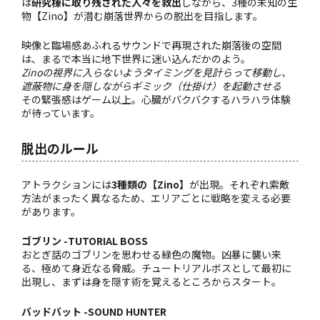
は
研究棟に取り残された人々を救出
しながら、3種の未知の生
物【Zino】が潜む崩落世界からの脱出を目指します。
映像と臨場感あふれるサウンドで再現された崩落後の空間
は、まるで本当に地下世界に迷い込んだかのよう。
Zinoの視界に入らないようタイミングを見計らって移動し、
遮蔽物に身を隠しながらギミック（仕掛け）を起動させる
その緊張感はゲーム以上。心臓がバクバクするハラハラ体験
が待っています。
脱出のルール
アトラクションには
3種類の【Zino】
が出現。それぞれ索敵
方法がまったく異なるため、エリアごとに戦略を変える必要
があります。
ゴブリン -TUTORIAL BOSS
おとぎ話のゴブリンを思わせる緑色の魔物。凶暴に襲い来
る、極めて身近なる脅威。チュートリアルボスとして最初に
出現し、まずは身を隠す術を覚えるところからスタート。
バッドバット -SOUND HUNTER