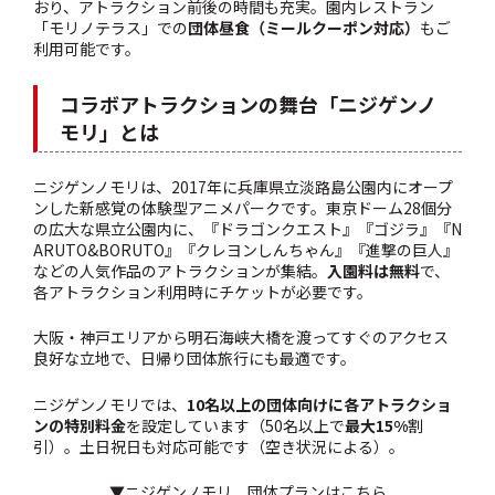
おり、アトラクション前後の時間も充実。園内レストラン
「モリノテラス」での
団体昼食（ミールクーポン対応）
もご
利用可能です。
コラボアトラクションの舞台「ニジゲンノ
モリ」とは
ニジゲンノモリは、2017年に兵庫県立淡路島公園内にオープ
ンした新感覚の体験型アニメパークです。東京ドーム28個分
の広大な県立公園内に、『ドラゴンクエスト』『ゴジラ』『N
ARUTO&BORUTO』『クレヨンしんちゃん』『進撃の巨人』
などの人気作品のアトラクションが集結。
入園料は無料
で、
各アトラクション利用時にチケットが必要です。
大阪・神戸エリアから明石海峡大橋を渡ってすぐのアクセス
良好な立地で、日帰り団体旅行にも最適です。
ニジゲンノモリでは、
10名以上の団体向けに各アトラクショ
ンの特別料金
を設定しています（50名以上で
最大15%
割
引）。土日祝日も対応可能です（空き状況による）。
▼ニジゲンノモリ 団体プランはこちら