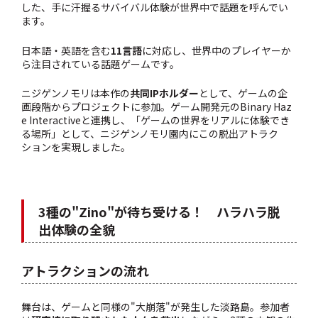
した、手に汗握るサバイバル体験が世界中で話題を呼んでい
ます。
日本語・英語を含む
11言語
に対応し、世界中のプレイヤーか
ら注目されている話題ゲームです。
ニジゲンノモリは本作の
共同IPホルダー
として、ゲームの企
画段階からプロジェクトに参加。ゲーム開発元のBinary Haz
e Interactiveと連携し、「ゲームの世界をリアルに体験でき
る場所」として、ニジゲンノモリ園内にこの脱出アトラク
ションを実現しました。
3種の"Zino"が待ち受ける！ ハラハラ脱
出体験の全貌
アトラクションの流れ
舞台は、ゲームと同様の"大崩落"が発生した淡路島。参加者