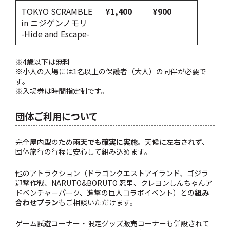
TOKYO SCRAMBLE
¥1,400
¥900
in ニジゲンノモリ
-Hide and Escape-
※4歳以下は無料
※小人の入場には1名以上の保護者（大人）の同伴が必要で
す。
※入場券は時間指定制です。
団体ご利用について
完全屋内型のため
雨天でも確実に実施
。天候に左右されず、
団体旅行の行程に安心して組み込めます。
他のアトラクション（ドラゴンクエストアイランド、ゴジラ
迎撃作戦、NARUTO&BORUTO 忍里、クレヨンしんちゃんア
ドベンチャーパーク、進撃の巨人コラボイベント）との
組み
合わせプラン
もご相談いただけます。
ゲーム試遊コーナー・限定グッズ販売コーナーも併設されて