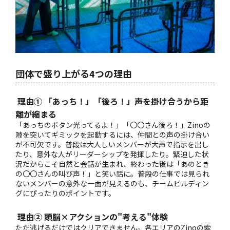
団体で盛り上がる4つの理由
理由①
「あっち！」「後ろ！」――声を掛け合うから距
離が縮まる
「あっちのボタン光ってるよ！」「〇〇さん後ろ！」――Zinoの
隙を突いてギミックを起動するには、仲間との声の掛け合い
が不可欠です。普段は大人しいメンバーが大声で指示を出し
たり、意外な人がリーダーシップを発揮したり。緊迫した状
況だからこそ自然と会話が生まれ、終わった後は「あのとき
の〇〇さんの叫び声！」と笑い話に。普段の仕事では見られ
ないメンバーの意外な一面が見えるのも、チームビルディン
グにぴったりのポイントです。
理由② 頭脳×アクションの"考える"体験
ただ
逃げるだけではクリアできません。各エリアのZinoの索