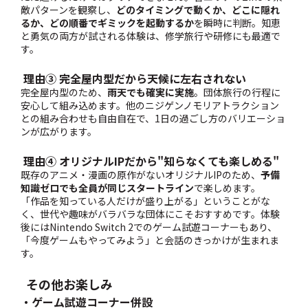
敵パターンを観察し、
どのタイミングで動くか、どこに隠れ
るか、どの順番でギミックを起動するか
を瞬時に判断。知恵
と勇気の両方が試される体験は、修学旅行や研修にも最適で
す。
理由③ 完全屋内型だから天候に左右されない
完全屋内型のため、
雨天でも確実に実施
。団体旅行の行程に
安心して組み込めます。他のニジゲンノモリアトラクション
との組み合わせも自由自在で、1日の過ごし方のバリエーショ
ンが広がります。
理由④ オリジナルIPだから"知らなくても楽しめる"
既存のアニメ・漫画の原作がないオリジナルIPのため、
予備
知識ゼロでも全員が同じスタートライン
で楽しめます。
「作品を知っている人だけが盛り上がる」ということがな
く、世代や趣味がバラバラな団体にこそおすすめです。体験
後にはNintendo Switch 2でのゲーム試遊コーナーもあり、
「今度ゲームもやってみよう」と会話のきっかけが生まれま
す。
その他お楽しみ
・ゲーム試遊コーナー併設