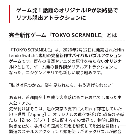
ゲーム発！話題のオリジナルIPが淡路島で
リアル脱出アトラクションに
完全新作ゲーム『TOKYO SCRAMBLE』とは
『TOKYO SCRAMBLE』は、2026年2月12日に発売されたNin
tendo Switch 2専用の
完全新作サバイバルパズルアクション
ゲーム
です。既存の漫画やアニメの原作を持たない
オリジナ
ルIP
として、ゲーム発の世界観がリアルアトラクションに
なった、ニジゲンノモリでも新しい取り組みです。
"動けば見つかる。姿を見られたら、もう逃げられない――"
ある日、首都圏全土を襲う大崩落に巻き込まれてしまった主
人公・アン。
気が付けばそこは、遥か東京の真下に人知れず存在していた
地下世界【Zipang】。オリジナルの進化を遂げた恐竜の子孫
たち【Zino（ジノ）】が支配するその世界で、物陰に隠れ、
動きを止め、手持ちの道具と知恵を駆使して脱出を目指す――。
緊迫のステルスアクションと頭を使うギミックパズルが融合