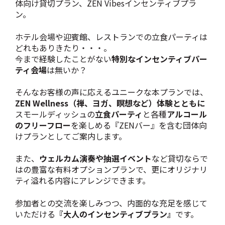
体向け貸切プラン、ZEN Vibesインセンティブプラ
ン。
ホテル会場や迎賓館、レストランでの立食パーティは
どれもありきたり・・・。
今まで経験したことがない
特別なインセンティブパー
ティ会場
は無いか？
そんなお客様の声に応えるユニークな本プランでは、
ZEN Wellness（禅、ヨガ、瞑想など）体験とともに
スモールディッシュの
立食パーティ
と各種
アルコール
のフリーフロー
を楽しめる『ZENバー』を含む団体向
けプランとしてご案内します。
また、
ウェルカム演奏や抽選イベント
など貸切ならで
はの豊富な有料オプションプランで、更にオリジナリ
ティ溢れる内容にアレンジできます。
参加者との交流を楽しみつつ、内面的な充足を感じて
いただける
『大人のインセンティブプラン』
です。