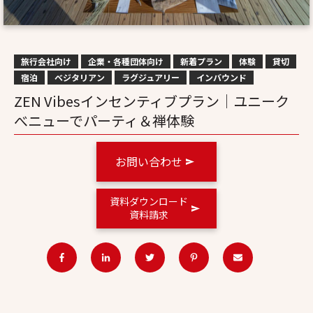
旅行会社向け
企業・各種団体向け
新着プラン
体験
貸切
宿泊
ベジタリアン
ラグジュアリー
インバウンド
ZEN Vibesインセンティブプラン│ユニーク
べニューでパーティ＆禅体験
お問い合わせ
資料ダウンロード
資料請求