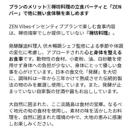
プランのメリット①禅坊料理の立食パーティと「ZEN
バー」で他に無い食体験を楽しめます
ZEN Vibesインセンティブプランで楽しむ食事内容
は、禅坊靖寧でしか提供していない
『禅坊料理』
。
発酵醸造料理人 伏木暢顕シェフ監修による季節や体調
の変化に考慮し、アプローチされた
心と身体を整える
お食事
です。動物性の食材、小麦粉、油、白砂糖を使
用せず身体への負担が少ない、身体にとって優しい食
事を心がけています。日本の食文化「発酵」を大切
に、調味料は一年から三年かけて熟成させた伝統的製
法の物のみを厳選し使用しています。また、発酵が止
まっていない自家製の甘酒や醤もお出ししています。
大自然に囲まれた、ここ淡路島は食材の宝庫。なるべ
く地元の旬の食材を使用し、素材の味を活かしたお料
理を、自然に囲まれた環境の中で、大地の恵みに感謝
しお楽しみください。