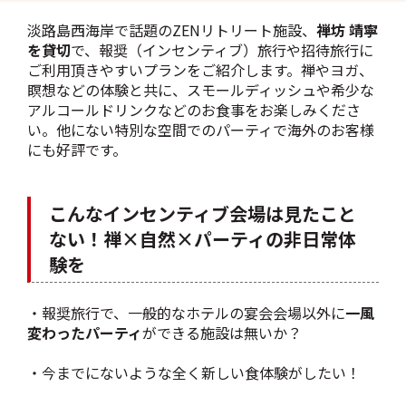
淡路島西海岸で話題のZENリトリート施設、
禅坊 靖寧
を貸切
で、報奨（インセンティブ）旅行や招待旅行に
ご利用頂きやすいプランをご紹介します。禅やヨガ、
瞑想などの体験と共に、スモールディッシュや希少な
アルコールドリンクなどのお食事をお楽しみくださ
い。他にない特別な空間でのパーティで海外のお客様
にも好評です。
こんなインセンティブ会場は見たこと
ない！禅×自然×パーティの非日常体
験を
・報奨旅行で、一般的なホテルの宴会会場以外に
一風
変わったパーティ
ができる施設は無いか？
・今までにないような全く新しい食体験がしたい！