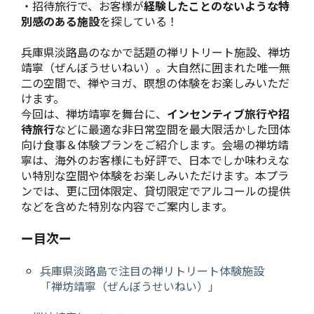
・招待旅行で、お客様が
経験したことのないような特
別感のある施設
を探している！
兵庫県淡路島のなかで話題の禅リトリート施設、禅坊
靖寧（ぜんぼうせいねい）。大自然に囲まれた唯一無
二の空間で、禅やヨガ、瞑想の体験をお楽しみいただ
けます。
今回は、禅坊靖寧を舞台に、
インセンティブ旅行や招
待旅行
などに最適な非日常空間を最大限活かした団体
向け食事＆体験プランをご紹介します。会場の禅坊靖
寧は、海外のお客様にも好評で、日本でしか味わえな
い特別な空間や体験をお楽しみいただけます。本プラ
ンでは、更に団体限定、貸切限定でアルコールの提供
などを含めた特別な内容でご案内します。
ー目次ー
兵庫県淡路島で注目の禅リトリート体験施設
「禅坊靖寧（ぜんぼうせいねい）」