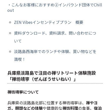
・こんなお客様におすすめ➁インバウンド団体でChill
out
ZEN Vibesインセンティブプラン 概要
資料ダウンロード、資料請求、問い合わせにつ
いて
淡路島西海岸でのランチや体験、買い物などを
満喫！
兵庫県淡路島で注目の禅リトリート体験施設
「禅坊靖寧（ぜんぼうせいねい）」
禅坊靖寧について
兵庫県の淡路島北部に位置する禅坊靖寧は、
禅やヨ
ガ、瞑想などの体験
や健康的な
禅坊料理
の食事、
宿泊