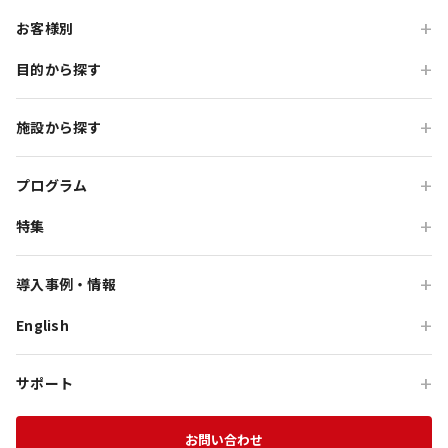
お客様別
目的から探す
旅行会社の方
企業・各種団体の方
職場・懇親旅行
施設から探す
学校・教育機関の方
会食・レストラン利用
ニジゲンノモリ
自治体・行政の方
研修・チームビルディング
プログラム
GRAND CHARIOT 北斗七星135°
インセンティブ・ご招待
特集
団体体験プログラム
のじまスコーラ
高付加価値観光
団体研修プログラム
予算で選ぶ団体メニュー
オーシャンテラス
導入事例・情報
貸切・イベント会場利用
団体宿泊プログラム
プレミアムコース特集
青海波
English
旅行会社向け事例
教育旅行
団体貸切プログラム
体験プログラム特集
HELLO KITTY SMILE
企業・団体向け事例
For Travel Agencies
オフサイト・会議
団体食事プログラム
チームビルディング特集
サポート
HELLO KITTY SHOW BOX
記事・コラム
Special Programs
訪日・インバウンド
団体教育プログラム
インセンティブ旅行特集
資料ダウンロード
Aubergeフレンチの森
お知らせ
お問い合わせ
MICE on Awaji Island