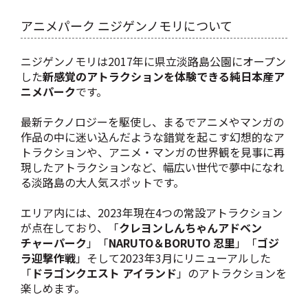
アニメパーク ニジゲンノモリについて
ニジゲンノモリは2017年に県立淡路島公園にオープン
した
新感覚のアトラクションを体験できる純日本産ア
ニメパーク
です。
最新テクノロジーを駆使し、まるでアニメやマンガの
作品の中に迷い込んだような錯覚を起こす幻想的なア
トラクションや、アニメ・マンガの世界観を見事に再
現したアトラクションなど、幅広い世代で夢中になれ
る淡路島の大人気スポットです。
エリア内には、2023年現在4つの常設アトラクション
が点在しており、「
クレヨンしんちゃんアドベン
チャーパーク
」「
NARUTO＆BORUTO 忍里
」「
ゴジ
ラ迎撃作戦
」そして2023年3月にリニューアルした
「
ドラゴンクエスト アイランド
」のアトラクションを
楽しめます。