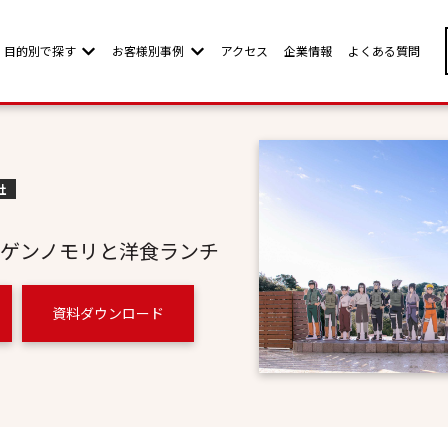
目的別で探す
お客様別事例
アクセス
企業情報
よくある質問
w submenu for お客様別ページ
Show submenu for 目的別で探す
Show submenu for お客様別事例
社
ゲンノモリと洋食ランチ
資料ダウンロード