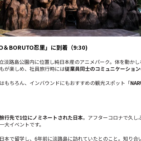
TO＆BORUTO忍里」
に到着（9:30)
立淡路島公園内に位置し純日本産のアニメパーク。体を動かし
もが楽しめ、社員旅行時には
従業員同士のコミュニケーショ
はもちろん、インバウンドにもおすすめの観光スポット「
NA
旅行先で1位にノミネートされた日本
。アフターコロナで久し
一大イベントです。
日本で留学し、6年前に淡路島に訪れていたとのこと。知り合