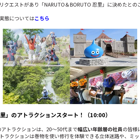
クエストがあり「NARUTO＆BORUTO 忍里」に決めたとの
実態については
こちら
O忍里」のアトラクションスタート！（10:00）
」のアトラクションは、20～50代まで
幅広い年齢層の社員
の皆様
トラクションは巻物を使い修行を体験できる立体迷路や、ミッ