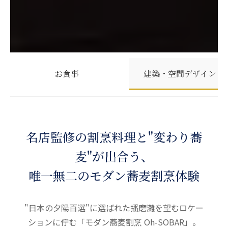
お食事
建築・空間デザイン
名店監修の割烹料理と"変わり蕎
麦"が出合う、
唯一無二のモダン蕎麦割烹体験
"日本の夕陽百選"に選ばれた播磨灘を望むロケー
ションに佇む「モダン蕎麦割烹 Oh-SOBAR」。