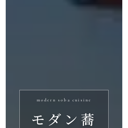
modern soba cuisine
モダン蕎