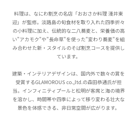
料理は、なにわ割烹の名店「おおさか料理 淺井東
迎」が監修。淡路島の旬食材を取り入れた四季折々
の小料理に加え、伝統的な二八蕎麦と、栄養価の高
い"アカモク"や"長命草"を使った"変わり蕎麦"を組
み合わせた新・スタイルのそば割烹コースを提供し
ています。
建築・インテリアデザインは、国内外で数々の賞を
受賞するGLAMOROUS co.,ltd.の森田恭通氏が担
当。インフィニティプールと松明が客席と海の境界
を溶かし、時間帯や四季によって移り変わる壮大な
景色を体感できる、非日常空間が広がります。