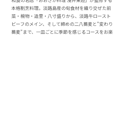
和食の名店「おおさか料理 淺井東迎」が監修する
本格割烹料理。淡路島産の旬食材を織り交ぜた前
菜・椀物・造里・八寸盛りから、淡路牛ロースト
ビーフのメイン、そして締めの二八蕎麦と"変わり
蕎麦"まで、一皿ごとに季節を感じるコースをお楽
しみいただけます。料理人が毎日店内で打つ蕎麦
と、穏やかな波の音。五感で淡路島の恵みを感じ
る、ここだけの食体験をご堪能ください。
GALLERY