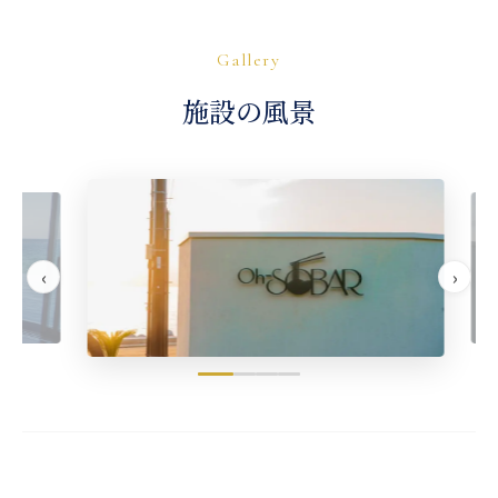
Gallery
施設の風景
‹
›