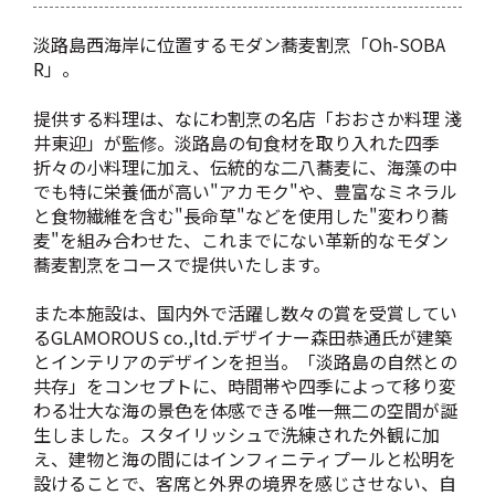
淡路島西海岸に位置するモダン蕎麦割烹「Oh-SOBA
R」。
提供する料理は、なにわ割烹の名店「おおさか料理 淺
井東迎」が監修。淡路島の旬食材を取り入れた四季
折々の小料理に加え、伝統的な二八蕎麦に、海藻の中
でも特に栄養価が高い"アカモク"や、豊富なミネラル
と食物繊維を含む"長命草"などを使用した"変わり蕎
麦"を組み合わせた、これまでにない革新的なモダン
蕎麦割烹をコースで提供いたします。
また本施設は、国内外で活躍し数々の賞を受賞してい
るGLAMOROUS co.,ltd.デザイナー森田恭通氏が建築
とインテリアのデザインを担当。「淡路島の自然との
共存」をコンセプトに、時間帯や四季によって移り変
わる壮大な海の景色を体感できる唯一無二の空間が誕
生しました。スタイリッシュで洗練された外観に加
え、建物と海の間にはインフィニティプールと松明を
設けることで、客席と外界の境界を感じさせない、自