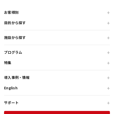
お客様別
目的から探す
旅行会社の方
企業・各種団体の方
職場・懇親旅行
施設から探す
学校・教育機関の方
会食・レストラン利用
ニジゲンノモリ
自治体・行政の方
研修・チームビルディング
プログラム
GRAND CHARIOT 北斗七星135°
インセンティブ・ご招待
特集
団体体験プログラム
のじまスコーラ
高付加価値観光
団体研修プログラム
予算で選ぶ団体メニュー
オーシャンテラス
導入事例・情報
貸切・イベント会場利用
団体宿泊プログラム
プレミアムコース特集
青海波
English
旅行会社向け事例
教育旅行
団体貸切プログラム
体験プログラム特集
HELLO KITTY SMILE
企業・団体向け事例
For Travel Agencies
オフサイト・会議
団体食事プログラム
チームビルディング特集
サポート
HELLO KITTY SHOW BOX
記事・コラム
Special Programs
訪日・インバウンド
団体教育プログラム
インセンティブ旅行特集
資料ダウンロード