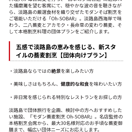
た播磨灘を望む客席にて、穏やかな波の音を聴きなが
ら、淡路島の厳選食材を織り交ぜたモダンそば割烹を
ご堪能いただける「Oh-SOBAR」。淡路島西海岸で味
わう、二八蕎麦とアカモク・長命草の変わり蕎麦、そ
して本格割烹料理の団体プランをご紹介します。
五感で淡路島の恵みを感じる、新スタ
イルの蕎麦割烹【団体向けプラン】
・淡路島ならではの
絶景
を楽しみたい方
・美味しさはもちろん、
健康的な和食
を味わいたい方
・非日常を感じられる特別なレストランをお探しの方
淡路島で団体旅行を企画、検討中の方へおすすめした
い施設、『モダン蕎麦割烹 Oh-SOBAR』。名店監修の
本格割烹会席から、最大30名様対応のお手頃な蕎麦御
膳まで、幅広い団体ニーズにお応えします。