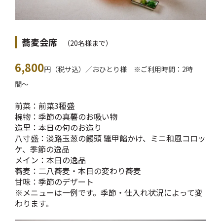
蕎麦会席
（20名様まで）
6,800
円（税サ込）／おひとり様 ※ご利用時間：2時
間〜
前菜：前菜3種盛
椀物：季節の真薯のお吸い物
造里：本日の旬のお造り
八寸盛：淡路玉葱の饅頭 鼈甲餡かけ、ミニ和風コロッ
ケ、季節の逸品
メイン：本日の逸品
蕎麦：二八蕎麦・本日の変わり蕎麦
甘味：季節のデザート
※メニューは一例です。季節・仕入れ状況によって変
わります。