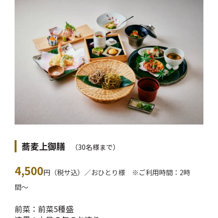
蕎麦上御膳
（30名様まで）
4,500
円（税サ込）／おひとり様 ※ご利用時間：2時
間〜
前菜：前菜5種盛