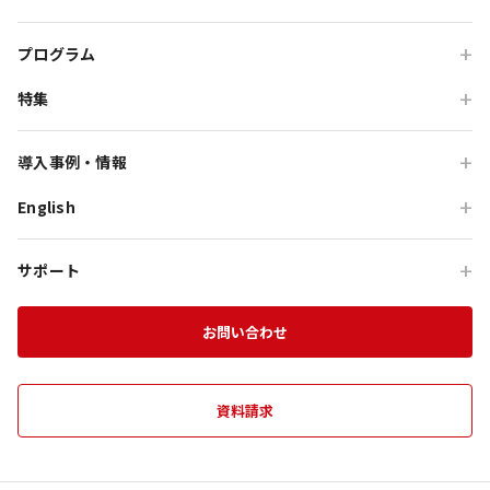
学校・教育機関の方
会食・レストラン利用
ニジゲンノモリ
自治体・行政の方
研修・チームビルディング
プログラム
GRAND CHARIOT 北斗七星135°
インセンティブ・ご招待
特集
団体体験プログラム
のじまスコーラ
高付加価値観光
団体研修プログラム
予算で選ぶ団体メニュー
オーシャンテラス
導入事例・情報
貸切・イベント会場利用
団体宿泊プログラム
プレミアムコース特集
青海波
English
旅行会社向け事例
教育旅行
団体貸切プログラム
体験プログラム特集
HELLO KITTY SMILE
企業・団体向け事例
For Travel Agencies
オフサイト・会議
団体食事プログラム
チームビルディング特集
サポート
HELLO KITTY SHOW BOX
記事・コラム
Special Programs
訪日・インバウンド
団体教育プログラム
インセンティブ旅行特集
資料ダウンロード
Aubergeフレンチの森
お知らせ
お問い合わせ
MICE on Awaji Island
特別貸切プラン
淡路島の魅力
農家レストラン 陽・燦燦
エンターテインメント特集
施設一覧
海神人の食卓
資料請求
団体プログラムカタログ
禅坊 靖寧
望楼 青海波