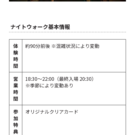
ナイトウォーク基本情報
体
約90分前後 ※混雑状況により変動
験
時
間
営
18:30〜22:00（最終入場 20:30）
業
※季節により変動あり
時
間
参
オリジナルクリアカード
加
特
典