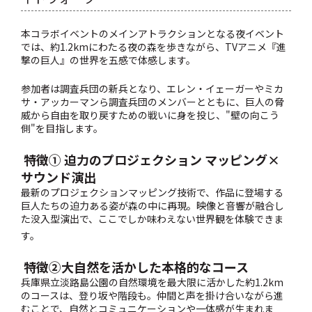
本コラボイベントのメインアトラクションとなる夜イベント
では、約1.2kmにわたる夜の森を歩きながら、TVアニメ『進
撃の巨人』の世界を五感で体感します。
参加者は調査兵団の新兵となり、エレン・イェーガーやミカ
サ・アッカーマンら調査兵団のメンバーとともに、巨人の脅
威から自由を取り戻すための戦いに身を投じ、"壁の向こう
側"を目指します。
特徴① 迫力のプロジェクション マッピング×
サウンド演出
最新のプロジェクションマッピング技術で、作品に登場する
巨人たちの迫力ある姿が森の中に再現。映像と音響が融合し
た没入型演出で、ここでしか味わえない世界観を体験できま
す。
特徴②
大
自然を活かした
本格的なコース
兵庫県立淡路島公園の自然環境を最大限に活かした約1.2km
のコースは、登り坂や階段も。仲間と声を掛け合いながら進
むことで、自然とコミュニケーションや一体感が生まれま