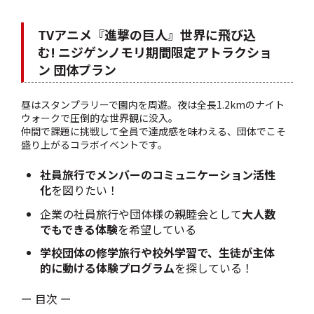
TVアニメ『進撃の巨人』世界に飛び込
む! ニジゲンノモリ期間限定アトラクショ
ン 団体プラン
昼はスタンプラリーで園内を周遊。夜は全長1.2kmのナイト
ウォークで圧倒的な世界観に没入。
仲間で課題に挑戦して全員で達成感を味わえる、団体でこそ
盛り上がるコラボイベントです。
社員旅行でメンバーのコミュニケーション活性
化
を図りたい！
企業の社員旅行や団体様の親睦会として
大人数
でもできる体験
を希望している
学校団体の修学旅行や校外学習で、生徒が主体
的に動ける体験プログラム
を探している！
ー 目次 ー