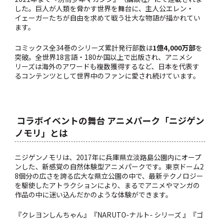
した。巨人が人類を脅かす世界を舞台に、主人公エレン・
イェーガーたちが自由を求めて戦う壮大な物語が描かれてい
ます。
コミックス全34巻のシリーズ累計発行部数は
1億4,000万部
を
突破。全世界18言語・180か国以上で出版され、アニメシ
リーズは海外のアワードも複数獲得するなど、日本を代表す
るコンテンツとして世界中のファンに愛され続けています。
コラボイベントの舞台 アニメパーク「ニジゲン
ノモリ」とは
ニジゲンノモリは、2017年に兵庫県立淡路島公園内にオープ
ンした、新感覚の自然体験型アニメパークです。東京ドーム2
8個分の広さを誇る広大な県立公園の中で、最新テクノロジー
を駆使したアトラクションにより、まるでアニメやマンガの
作品の中に迷い込んだかのような体験ができます。
『クレヨンしんちゃん』『NARUTO-ナルト- シリーズ 』『ゴ