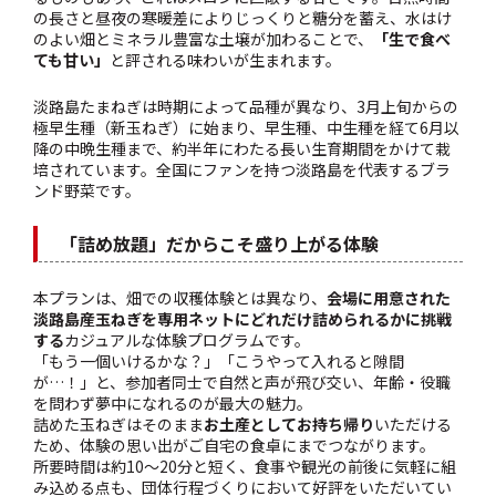
の長さと昼夜の寒暖差によりじっくりと糖分を蓄え、水はけ
のよい畑とミネラル豊富な土壌が加わることで、
「生で食べ
ても甘い」
と評される味わいが生まれます。
淡路島たまねぎは時期によって品種が異なり、3月上旬からの
極早生種（新玉ねぎ）に始まり、早生種、中生種を経て6月以
降の中晩生種まで、約半年にわたる長い生育期間をかけて栽
培されています。全国にファンを持つ淡路島を代表するブラ
ンド野菜です。
「詰め放題」だからこそ盛り上がる体験
本プランは、畑での収穫体験とは異なり、
会場に用意された
淡路島産玉ねぎを専用ネットにどれだけ詰められるかに挑戦
する
カジュアルな体験プログラムです。
「もう一個いけるかな？」「こうやって入れると隙間
が…！」と、参加者同士で自然と声が飛び交い、年齢・役職
を問わず夢中になれるのが最大の魅力。
詰めた玉ねぎはそのまま
お土産としてお持ち帰り
いただける
ため、体験の思い出がご自宅の食卓にまでつながります。
所要時間は約10〜20分と短く、食事や観光の前後に気軽に組
み込める点も、団体行程づくりにおいて好評をいただいてい