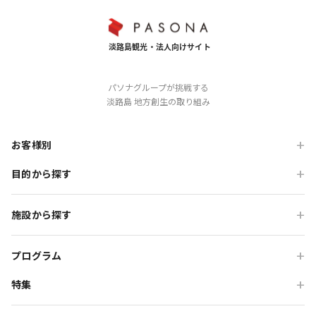
パソナグループが挑戦する
淡路島 地方創生の取り組み
お客様別
目的から探す
旅行会社の方
企業・各種団体の方
職場・懇親旅行
施設から探す
学校・教育機関の方
会食・レストラン利用
ニジゲンノモリ
自治体・行政の方
研修・チームビルディング
プログラム
GRAND CHARIOT 北斗七星135°
インセンティブ・ご招待
特集
団体体験プログラム
のじまスコーラ
高付加価値観光
団体研修プログラム
予算で選ぶ団体メニュー