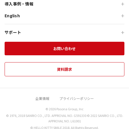
オーシャンテラス
導入事例・情報
貸切・イベント会場利用
団体宿泊プログラム
プレミアムコース特集
青海波
English
旅行会社向け事例
教育旅行
団体貸切プログラム
体験プログラム特集
HELLO KITTY SMILE
企業・団体向け事例
For Travel Agencies
オフサイト・会議
団体食事プログラム
チームビルディング特集
サポート
HELLO KITTY SHOW BOX
記事・コラム
Special Programs
訪日・インバウンド
団体教育プログラム
インセンティブ旅行特集
資料ダウンロード
Aubergeフレンチの森
お知らせ
お問い合わせ
MICE on Awaji Island
特別貸切プラン
淡路島の魅力
農家レストラン 陽・燦燦
エンターテインメント特集
施設一覧
海神人の食卓
資料請求
団体プログラムカタログ
禅坊 靖寧
望楼 青海波
企業情報
プライバシーポリシー
クラフトサーカス
© 2026 Pasona Group, Inc
miele the DINER
© 1976, 2018 SANRIO CO., LTD. APPROVAL NO. G591330 © 2022 SANRIO CO., LTD.
海鮮中華シャングリラ
APPROVAL NO. L61001
© HELLO KITTY SMILE 2018. All Rights Reserved.