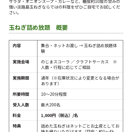
サラダ・オニオンスープ・カレーなど、糖度約10度の甘みの
強い淡路島玉ねぎならではの料理をぜひご自宅でお試しくだ
さい。
玉ねぎ詰め放題 概要
内容
集合・ネットお渡し → 玉ねぎ詰め放題体
験
実施会場
のじまスコーラ ／ クラフトサーカス ※
人数・行程に応じてご相談
実施期間
通年（※在庫状況により変更となる場合が
あります）
所要時間
10〜20分程度
受入人数
最大200名
料金
1,000円（税込）/名
特典
詰めた玉ねぎはネットごとお土産としてお
持ち帰りいただけます（目安：約1〜4k