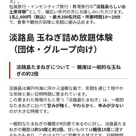
ス」。
社員旅行・インセンティブ旅行・教育旅行の
"淡路島らしいお
土産体験"
として、幅広い年代の方にお楽しみいただけます。
1名1,000円（税込）・最大200名対応・所要時間10〜20分
で、食事や観光の前後に気軽に組み込めます。
淡路島 玉ねぎ詰め放題体験
（団体・グループ向け）
淡路島たまねぎについて — 糖度は一般的な玉ね
ぎの約2倍
淡路島は瀬戸内海に浮かぶ温暖な島で、年間を通じて穏やか
な気候と長い日照時間に恵まれています。
この恵まれた環境のもと育つ「淡路島たまねぎ」は、一般的
なたまねぎに比べて
甘みが強く
、
やわらかく
、
辛みが少ない
のが大きな特徴です。
一般的なたまねぎの糖度が約5度であるのに対し、淡路島たま
ねぎの糖度は
約10度と約2倍
。甘いものでは
糖度15度
に達す
るものもあり、これはメロンに匹敵する甘さです。日照時間