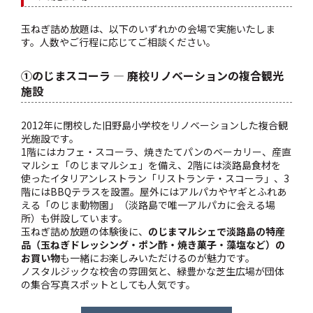
玉ねぎ詰め放題は、以下のいずれかの会場で実施いたしま
す。人数やご行程に応じてご相談ください。
①のじまスコーラ — 廃校リノベーションの複合観光
施設
2012年に閉校した旧野島小学校をリノベーションした複合観
光施設です。
1階にはカフェ・スコーラ、焼きたてパンのベーカリー、産直
マルシェ「のじまマルシェ」を備え、2階には淡路島食材を
使ったイタリアンレストラン「リストランテ・スコーラ」、3
階にはBBQテラスを設置。屋外にはアルパカやヤギとふれあ
える「のじま動物園」（淡路島で唯一アルパカに会える場
所）も併設しています。
玉ねぎ詰め放題の体験後に、
のじまマルシェで淡路島の特産
品（玉ねぎドレッシング・ポン酢・焼き菓子・藻塩など）の
お買い物
も一緒にお楽しみいただけるのが魅力です。
ノスタルジックな校舎の雰囲気と、緑豊かな芝生広場が団体
の集合写真スポットとしても人気です。