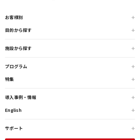
お客様別
目的から探す
旅行会社の方
企業・各種団体の方
職場・懇親旅行
施設から探す
学校・教育機関の方
会食・レストラン利用
ニジゲンノモリ
自治体・行政の方
研修・チームビルディング
プログラム
GRAND CHARIOT 北斗七星135°
インセンティブ・ご招待
特集
団体体験プログラム
のじまスコーラ
高付加価値観光
団体研修プログラム
予算で選ぶ団体メニュー
オーシャンテラス
導入事例・情報
貸切・イベント会場利用
団体宿泊プログラム
プレミアムコース特集
青海波
English
旅行会社向け事例
教育旅行
団体貸切プログラム
体験プログラム特集
HELLO KITTY SMILE
企業・団体向け事例
For Travel Agencies
オフサイト・会議
団体食事プログラム
チームビルディング特集
サポート
HELLO KITTY SHOW BOX
記事・コラム
Special Programs
訪日・インバウンド
団体教育プログラム
インセンティブ旅行特集