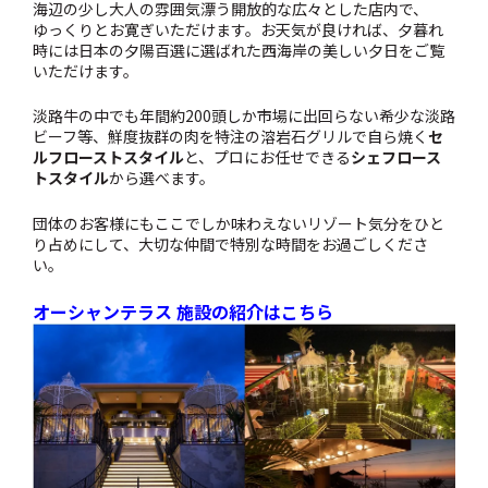
海辺の少し大人の雰囲気漂う開放的な広々とした店内で、
ゆっくりとお寛ぎいただけます。お天気が良ければ、夕暮れ
時には日本の夕陽百選に選ばれた西海岸の美しい夕日をご覧
いただけます。
淡路牛の中でも年間約200頭しか市場に出回らない希少な淡路
ビーフ等、鮮度抜群の肉を特注の溶岩石グリルで自ら焼く
セ
ルフローストスタイル
と、プロにお任せできる
シェフロース
トスタイル
から選べます。
団体のお客様にもここでしか味わえないリゾート気分をひと
り占めにして、大切な仲間で特別な時間をお過ごしくださ
い。
オーシャンテラス 施設の紹介はこちら