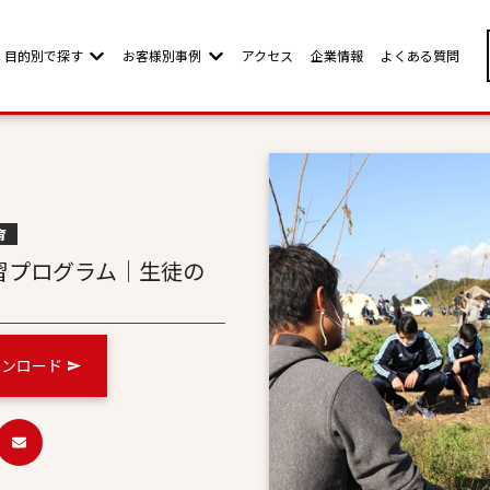
目的別で探す
お客様別事例
アクセス
企業情報
よくある質問
w submenu for お客様別ページ
Show submenu for 目的別で探す
Show submenu for お客様別事例
育
習プログラム｜生徒の
ウンロード