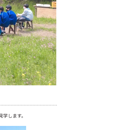
見学します。
。