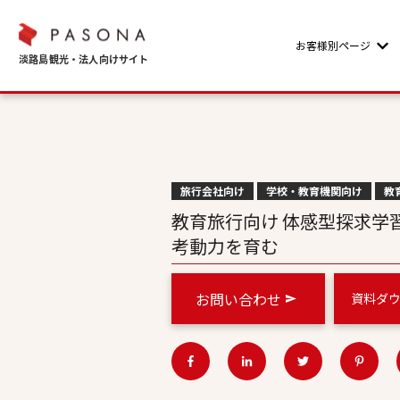
お客様別ページ
Sho
旅行会社向け
学校・教育機関向け
教
教育旅行向け 体感型探求学
考動力を育む
お問い合わせ
資料ダ