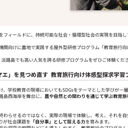
をフィールドに、持続可能な社会・循環型社会の実現を目指し
機関向けに農地で実践する屋外型研修プログラム「教育旅行向
する、淡路島でも高い人気を誇る研修プログラムをぜひご体験くだ
マエ」を見つめ直す 教育旅行向け体感型探求学習
け、学校教育の現場においてもSDGsをテーマとした学びが一
路島西海岸を舞台に、
農や自然との関わりを通じて学ぶ教育旅
終わらせるのではなく、実際の現場で体験し、考え、それを自
りが社会課題を
「自分事」として捉える力
を育みます。​
的な探究の時間などにも導入しやすく、教育旅行のプログラム