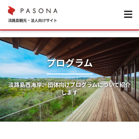
Open m
プログラム
淡路島西海岸、団体向けプログラムについて紹介
します