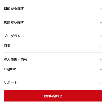
目的から探す
旅行会社の方
企業・各種団体の方
職場・懇親旅行
施設から探す
学校・教育機関の方
会食・レストラン利用
ニジゲンノモリ
自治体・行政の方
研修・チームビルディング
プログラム
GRAND CHARIOT 北斗七星135°
インセンティブ・ご招待
特集
団体体験プログラム
のじまスコーラ
高付加価値観光
団体研修プログラム
予算で選ぶ団体メニュー
オーシャンテラス
導入事例・情報
貸切・イベント会場利用
団体宿泊プログラム
プレミアムコース特集
青海波
English
旅行会社向け事例
教育旅行
団体貸切プログラム
体験プログラム特集
HELLO KITTY SMILE
企業・団体向け事例
For Travel Agencies
オフサイト・会議
団体食事プログラム
チームビルディング特集
サポート
HELLO KITTY SHOW BOX
記事・コラム
Special Programs
訪日・インバウンド
団体教育プログラム
インセンティブ旅行特集
資料ダウンロード
Aubergeフレンチの森
お知らせ
お問い合わせ
MICE on Awaji Island
特別貸切プラン
淡路島の魅力
農家レストラン 陽・燦燦