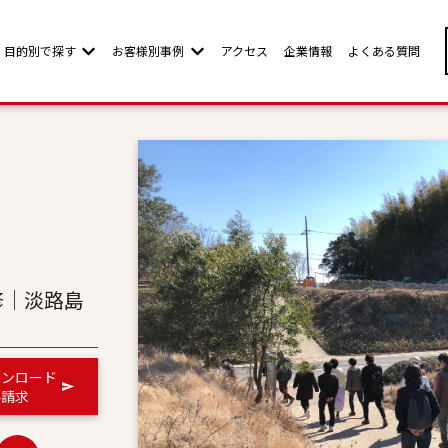
目的別で探す
お客様別事例
アクセス
企業情報
よくある質問
w submenu for お客様別ページ
Show submenu for 目的別で探す
Show submenu for お客様別事例
修｜淡路島
ウンロード
料請求