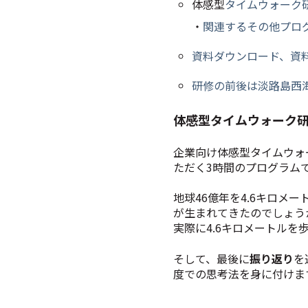
体感型
タイムウォーク
・
関連するその他プロ
資料ダウンロード、資
研修の前後は淡路島西
体感型タイムウォーク
企業向け体感型タイムウォ
ただく3時間のプログラム
地球46億年を4.6キロ
が生まれてきたのでしょう
実際に4.6キロメートル
そして、最後に
振り返り
を
度での思考法を身に付けま