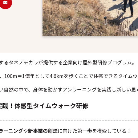
するタネノチカラが提供する企業向け屋外型研修プログラム。
、100m＝1億年として4.6kmを歩くことで体感できるタイム
い自然の中で、身体を動かすアンラーニングを実践し新しい思
実践！
体感型タイムウォーク研修
ラーニング
や
新事業の創造
に向けた第一歩を模索している！