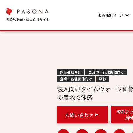
お客様別ページ
Sho
旅行会社向け
自治体・行政機関向け
企業・各種団体向け
研修
法人向けタイムウォーク研
の農地で体感
資料ダ
お問い合わせ
資