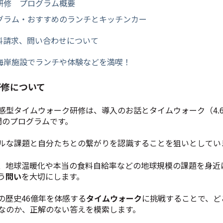
研修 プログラム概要
グラム・おすすめのランチとキッチンカー
料請求、問い合わせについて
海岸施設でランチや体験などを満喫！
研修について
感型タイムウォーク研修は、導入のお話とタイムウォーク（4.
間のプログラムです。
ルな課題と自分たちとの繋がりを認識することを狙いとしてい
、地球温暖化や本当の食料自給率などの地球規模の課題を身近
う
問い
を大切にします。
の歴史46億年を体感する
タイムウォーク
に挑戦することで、ど
なのか、正解のない答えを模索します。