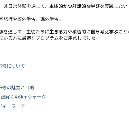
、非日常体験を通して、
主体的かつ対話的な学び
を実践したい
学旅行や校外学習、課外学習。
験を通して、生徒たちに
生きる力
や積極的に
自ら考え学ぶ
こと
ている方に最適なプログラムをご用意しました。
研修について
研修の魅力と目的
紐解く4.6kmウォーク
がキーワード