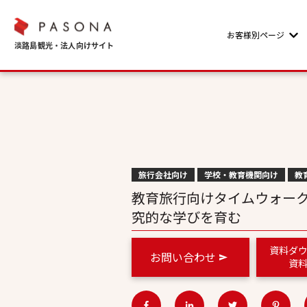
お客様別ページ
Sho
旅行会社向け
学校・教育機関向け
教
教育旅行向けタイムウォー
究的な学びを育む
資料ダ
お問い合わせ
資