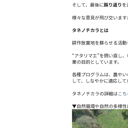
そして、最後に
振り返り
を
様々な意見が飛び交います
タネノチカラとは
耕作放棄地を蘇らせる活動
“アタリマエ”を問い直し
業の目的としています。
各種プログラムは、農やい
して、しなやかに適応して
タネノチカラの詳細は
こち
▼自然循環や自然の多様性