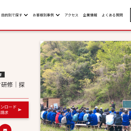
目的別で探す
お客様別事例
アクセス
企業情報
よくある質問
w submenu for お客様別ページ
Show submenu for 目的別で探す
Show submenu for お客様別事例
育
ク研修｜探
ウンロード
料請求