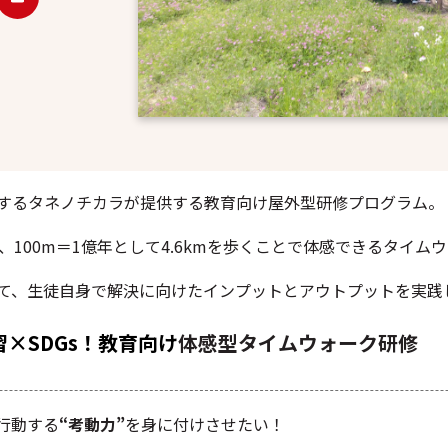
するタネノチカラが提供する教育向け屋外型研修プログラム。
、100m＝1億年として4.6kmを歩くことで体感できるタイム
て、生徒自身で解決に向けたインプットとアウトプットを実践
×SDGs！教育向け
体感型タイムウォーク研修
行動する
“考動力”
を身に付けさせたい
！