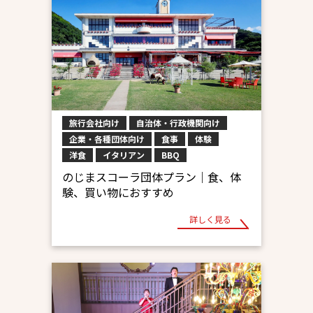
旅行会社向け
自治体・行政機関向け
企業・各種団体向け
食事
体験
洋食
イタリアン
BBQ
のじまスコーラ団体プラン｜食、体
験、買い物におすすめ
詳しく見る