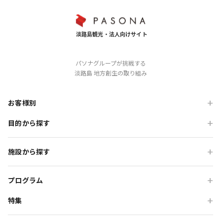
パソナグループが挑戦する
淡路島 地方創生の取り組み
お客様別
目的から探す
旅行会社の方
企業・各種団体の方
職場・懇親旅行
施設から探す
学校・教育機関の方
会食・レストラン利用
ニジゲンノモリ
自治体・行政の方
研修・チームビルディング
プログラム
GRAND CHARIOT 北斗七星135°
インセンティブ・ご招待
特集
団体体験プログラム
のじまスコーラ
高付加価値観光
団体研修プログラム
予算で選ぶ団体メニュー