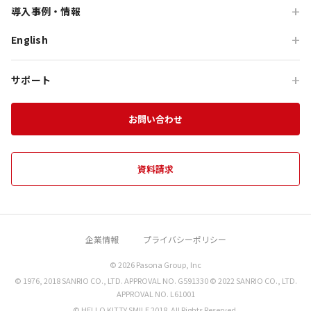
オーシャンテラス
導入事例・情報
貸切・イベント会場利用
団体宿泊プログラム
プレミアムコース特集
青海波
English
旅行会社向け事例
教育旅行
団体貸切プログラム
体験プログラム特集
HELLO KITTY SMILE
企業・団体向け事例
For Travel Agencies
オフサイト・会議
団体食事プログラム
チームビルディング特集
サポート
HELLO KITTY SHOW BOX
記事・コラム
Special Programs
訪日・インバウンド
団体教育プログラム
インセンティブ旅行特集
資料ダウンロード
Aubergeフレンチの森
お知らせ
お問い合わせ
MICE on Awaji Island
特別貸切プラン
淡路島の魅力
農家レストラン 陽・燦燦
エンターテインメント特集
施設一覧
海神人の食卓
資料請求
団体プログラムカタログ
禅坊 靖寧
望楼 青海波
企業情報
プライバシーポリシー
クラフトサーカス
© 2026 Pasona Group, Inc
miele the DINER
© 1976, 2018 SANRIO CO., LTD. APPROVAL NO. G591330 © 2022 SANRIO CO., LTD.
海鮮中華シャングリラ
APPROVAL NO. L61001
© HELLO KITTY SMILE 2018. All Rights Reserved.