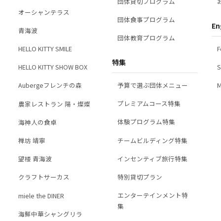
団体貸切プログラム
オーシャンテラス
団体食事プログラム
En
青海波
団体教育プログラム
F
HELLO KITTY SMILE
特集
S
HELLO KITTY SHOW BOX
予算で選ぶ団体メニュー
M
Aubergeフレンチの森
プレミアムコース特集
農家レストラン 陽・燦燦
体験プログラム特集
海神人の食卓
チームビルディング特集
禅坊 靖寧
インセンティブ旅行特集
望楼 青海波
特別貸切プラン
クラフトサーカス
エンターテインメント特
miele the DINER
集
海鮮中華シャングリラ