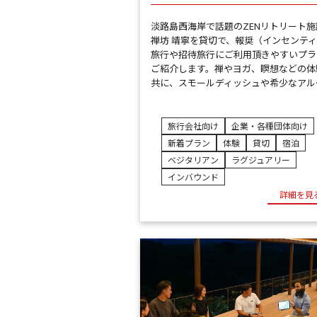
淡路島西海岸で話題のZENリトリート施
禅坊 靖寧を貸切で、報奨（インセンテ
旅行や招待旅行にご利用頂きやすいプラ
ご紹介します。禅やヨガ、瞑想などの体
共に、スモールディッシュや希少なアル
旅行会社向け
企業・各種団体向け
新着プラン
体験
貸切
宿泊
ベジタリアン
ラグジュアリー
インバウンド
詳細を見