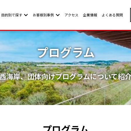
目的別で探す
お客様別事例
アクセス
企業情報
よくある質問
w submenu for お客様別ページ
Show submenu for 目的別で探す
Show submenu for お客様別事例
プログラム
西海岸、団体向けプログラムについて紹
プログラム