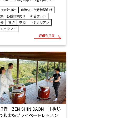
旅行会社向け
自治体・行政機関向け
企業・各種団体向け
新着プラン
研修
貸切
宿泊
ベジタリアン
インバウンド
詳細を見る
打音ーZEN SHIN DAONー│禅坊
で和太鼓プライベートレッスン