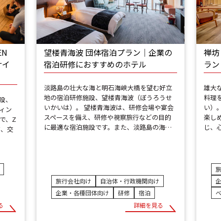
EN
望楼青海波 団体宿泊プラン｜企業の
禅坊 
サイ
宿泊研修におすすめのホテル
ラン
淡路島の壮大な海と明石海峡大橋を望む好立
雄大
地の宿泊研修施設、望楼青海波（ぼうろうせ
料理
設、
いかいは）。 望楼青海波は、研修会場や宴会
い）
ィン
スペースを備え、研修や視察旅行などの目的
楽し
で、Z
に最適な宿泊施設です。また、淡路島の海…
じ、
ク、交
旅行会社向け
自治体・行政機関向け
企業・各種団体向け
研修
宿泊
る
詳細を見る