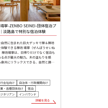
靖寧-ZENBO SEINEI-団体宿泊プ
｜淡路島で特別な宿泊体験
な自然に包まれた巨大デッキで禅＆禅坊
を体験できる禅坊 靖寧（ぜんぼうせいね
。 禅坊靖寧は、日帰りだけでなく宿泊も
める点が最大の魅力。木の温もりを感
心身共にリラックスできる、自然と調…
旅行会社向け
自治体・行政機関向け
企業・各種団体向け
宿泊
ベジタリアン
インバウンド
詳細を見る