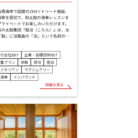
島西海岸で話題のZENリトリート施設、
靖寧を貸切で、和太鼓の演奏レッスンを
プライベートでお楽しみいただけます。
島の太鼓集団『鼓淡（こたん）』は、太
「鼓」に淡路島の「淡」という名前の…
旅行会社向け
企業・各種団体向け
新着プラン
体験
貸切
宿泊
ベジタリアン
ラグジュアリー
生演奏
インバウンド
詳細を見る