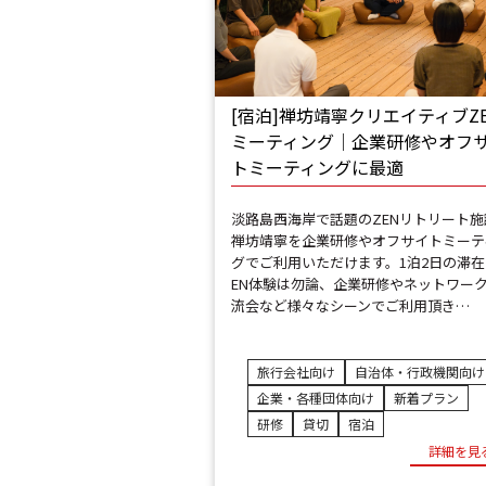
[宿泊]禅坊靖寧クリエイティブZ
ミーティング│企業研修やオフ
トミーティングに最適
淡路島西海岸で話題のZENリトリート施
禅坊靖寧を企業研修やオフサイトミーテ
グでご利用いただけます。1泊2日の滞在
EN体験は勿論、企業研修やネットワー
流会など様々なシーンでご利用頂き…
旅行会社向け
自治体・行政機関向け
企業・各種団体向け
新着プラン
研修
貸切
宿泊
詳細を見