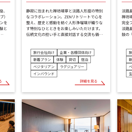
設、
静寂に包まれた禅坊靖寧と淡路人形座の特別
淡路
ィブ）
なコラボレーション。ZENリトリートで心を
禅坊
ンを
整え、歴史と感動を紡ぐ人形浄瑠璃が織りな
完全
験と
す特別なひとときをお楽しみいただけます。
淡路
…
伝統文化の担い手と直接対話する交流も価…
鼓の
旅行会社向け
企業・各種団体向け
新着プラン
体験
貸切
宿泊
ベジタリアン
ラグジュアリー
インバウンド
る
詳細を見る