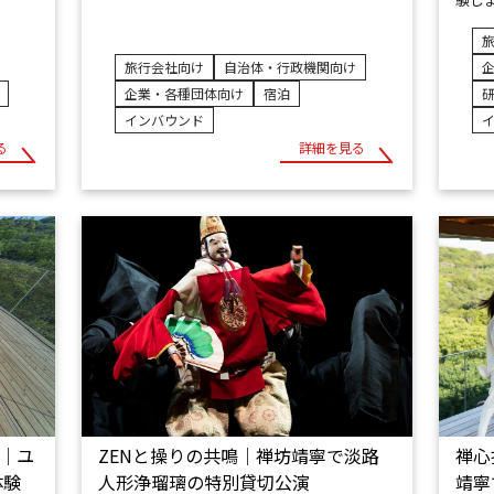
旅行会社向け
自治体・行政機関向け
企業・各種団体向け
宿泊
インバウンド
る
詳細を見る
ン│ユ
ZENと操りの共鳴│禅坊靖寧で淡路
禅心
体験
人形浄瑠璃の特別貸切公演
靖寧