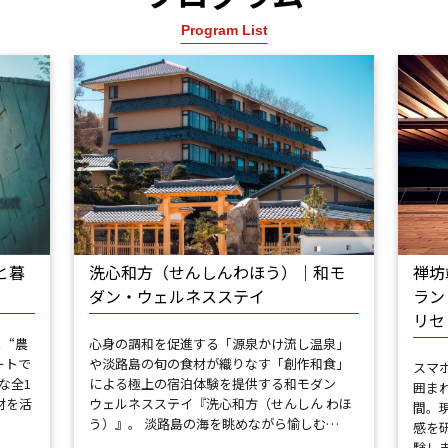
Program List
と暮
洗心和方（せんしんわほう）｜和モ
禅坊
ダン・ウェルネスステイ
ラン
リセ
、“農
心身の調和を促進する「源泉かけ流し温泉」
ートで
や淡路島の旬の食材が織りなす「創作和食」
スマ
な全1
による極上の宿泊体験を提供する和モダン
囲ま
材を活
ウェルネスステイ『洗心和方（せんしん わほ
間。
う）』。 淡路島の海を眺めながら愉しむ…
感を
験し