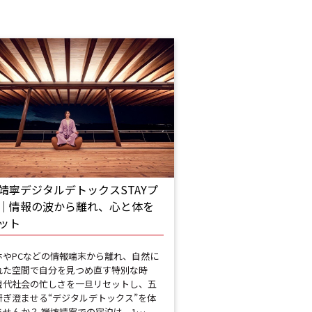
靖寧デジタルデトックスSTAYプ
│情報の波から離れ、心と体を
ット
ホやPCなどの情報端末から離れ、自然に
れた空間で自分を見つめ直す特別な時
現代社会の忙しさを一旦リセットし、五
研ぎ澄ませる“デジタルデトックス”を体
ませんか？ 禅坊靖寧での宿泊は、1…