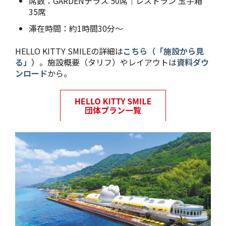
席数：GARDENテラス 50席｜レストラン 玉手箱
35席
滞在時間：約1時間30分～
HELLO KITTY SMILEの詳細は
こちら（「施設から見
る」）
。施設概要（タリフ）やレイアウトは
資料ダウ
ンロード
から。