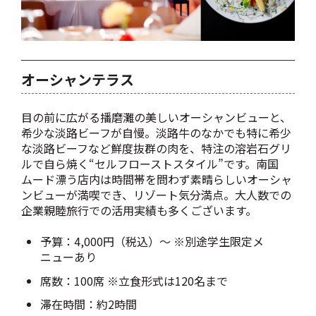
オーシャンテラス
目の前に広がる播磨灘の美しいオーシャンビューと、
希少な淡路ビーフが自慢。淡路牛のなかでも特に希少
な淡路ビーフなど鮮度抜群の肉を、特注の溶岩石グリ
ルで自ら焼く“セルフローストスタイル”です。南国
ムード漂う店内は時間帯を問わず素晴らしいオーシャ
ンビューが満喫でき、リゾート気分満点。大人数での
企業親睦旅行での活用実績も多くございます。
予算：4,000円（税込）～ ※別途学生限定メ
ニューあり
席数：100席 ※立食形式は120名まで
滞在時間：約2時間