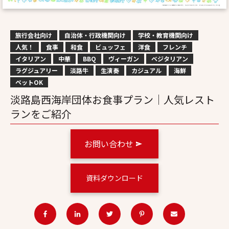
旅行会社向け
自治体・行政機関向け
学校・教育機関向け
人気！
食事
和食
ビュッフェ
洋食
フレンチ
イタリアン
中華
BBQ
ヴィーガン
ベジタリアン
ラグジュアリー
淡路牛
生演奏
カジュアル
海鮮
ペットOK
淡路島西海岸団体お食事プラン｜人気レスト
ランをご紹介
お問い合わせ
資料ダウンロード