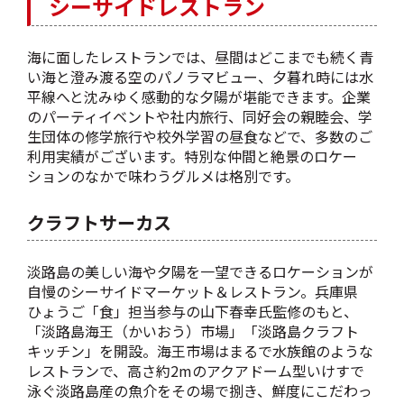
シーサイドレストラン
海に面したレストランでは、昼間はどこまでも続く青
い海と澄み渡る空のパノラマビュー、夕暮れ時には水
平線へと沈みゆく感動的な夕陽が堪能できます。企業
のパーティイベントや社内旅行、同好会の親睦会、学
生団体の修学旅行や校外学習の昼食などで、多数のご
利用実績がございます。特別な仲間と絶景のロケー
ションのなかで味わうグルメは格別です。
クラフトサーカス
淡路島の美しい海や夕陽を一望できるロケーションが
自慢のシーサイドマーケット＆レストラン。兵庫県
ひょうご「食」担当参与の山下春幸氏監修のもと、
「淡路島海王（かいおう）市場」「淡路島クラフト
キッチン」を開設。海王市場はまるで水族館のような
レストランで、高さ約2mのアクアドーム型いけすで
泳ぐ淡路島産の魚介をその場で捌き、鮮度にこだわっ