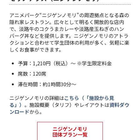
アニメパーク“ニジゲンノモリ”の周遊拠点となる森の
隠れ家レストラン。広々として明るく開放的な店内
で、淡路牛のコクうまカレーや淡路産玉ねぎのハン
バーグ丼などを提供します。ニジゲンノモリのアトラ
クションと合わせて学生団体の利用が多く、気軽に楽
しくお食事ができます。
予算：1,210円（税込）～ ※学生限定料金
席数：120席
滞在時間：約1時間30分～
ニジゲンノモリの詳細は
こちら（「施設から見
る」）
。施設概要（タリフ）やレイアウトは
資料ダウ
ンロード
から。