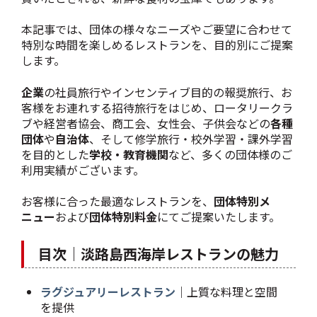
本記事では、団体の様々なニーズやご要望に合わせて
特別な時間を楽しめるレストランを、目的別にご提案
します。
企業
の社員旅行やインセンティブ目的の報奨旅行、お
客様をお連れする招待旅行をはじめ、ロータリークラ
ブや経営者協会、商工会、女性会、子供会などの
各種
団体
や
自治体
、そして修学旅行・校外学習・課外学習
を目的とした
学校・教育機関
など、多くの団体様のご
利用実績がございます。
お客様に合った最適なレストランを、
団体特別メ
ニュー
および
団体特別料金
にてご提案いたします。
目次｜淡路島西海岸レストランの魅力
ラグジュアリーレストラン
｜上質な料理と空間
を提供