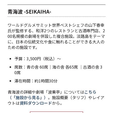
青海波 -SEIKAIHA-
ワールドグルメサミット世界ベストシェフの山下春幸
氏が監修する、和洋2つのレストランと古酒専門店、2
00名規模の劇場を併設した複合施設。淡路島をテーマ
に、日本の伝統文化や食に触れることができる大人の
ための施設です。
予算：3,500円（税込）～
席数：青の舎 60席｜海の舎 各65席 ｜古酒の舎 3
0席
滞在時間：約1時間30分
青海波の詳細や劇場「波乗亭」については
こちら
（「施設から見る」）
。施設概要（タリフ）やレイア
ウトは
資料ダウンロード
から。