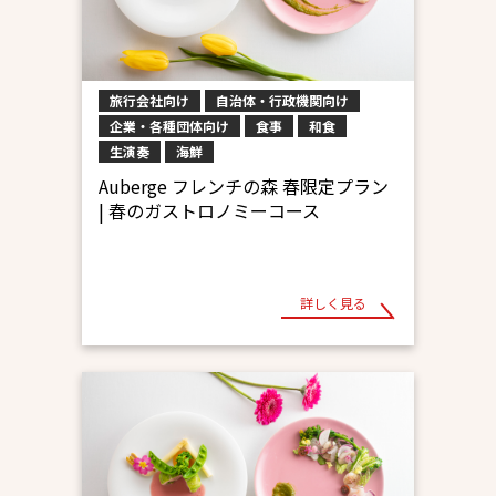
旅行会社向け
自治体・行政機関向け
企業・各種団体向け
食事
和食
生演奏
海鮮
Auberge フレンチの森 春限定プラン
| 春のガストロノミーコース
詳しく見る