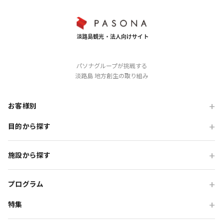
パソナグループが挑戦する
淡路島 地方創生の取り組み
お客様別
目的から探す
旅行会社の方
企業・各種団体の方
職場・懇親旅行
施設から探す
学校・教育機関の方
会食・レストラン利用
ニジゲンノモリ
自治体・行政の方
研修・チームビルディング
プログラム
GRAND CHARIOT 北斗七星135°
インセンティブ・ご招待
特集
団体体験プログラム
のじまスコーラ
高付加価値観光
団体研修プログラム