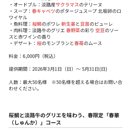
・オードブル：淡路産
サクラマス
のテリーヌ
・スープ：
春キャベツ
のポタージュスープ 北坂卵のロ
ワイヤル
・魚料理：
桜鯛
のポワレ
新生姜
と
豆苗
のピューレ
・肉料理：淡路牛のグリエ
春野菜
の彩り
空豆
のソー
スと赤ワインの香り
・デザート：
桜
のモンブランと
春苺
のムース
料金：6,000円（税込）
提供期間：2026年3月1日（日）～ 5月31日(日)
人数：最大50名様 ※50名様を超える場合はお問い合
わせください。
桜鯛と淡路牛のグリエを味わう、春限定「
春華
（しゅんか）」コース