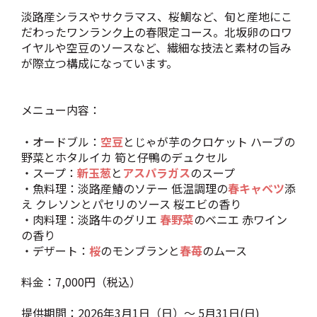
淡路産シラスやサクラマス、桜鯛など、旬と産地にこ
だわったワンランク上の春限定コース。北坂卵のロワ
イヤルや空豆のソースなど、繊細な技法と素材の旨み
が際立つ構成になっています。
メニュー内容：
・オードブル：
空豆
とじゃが芋のクロケット ハーブの
野菜とホタルイカ 筍と仔鴨のデュクセル
・スープ：
新玉葱
と
アスパラガス
のスープ
・魚料理：淡路産鰆のソテー 低温調理の
春キャベツ
添
え クレソンとパセリのソース 桜エビの香り
・肉料理：淡路牛のグリエ
春野菜
のベニエ 赤ワイン
の香り
・デザート：
桜
のモンブランと
春苺
のムース
料金：7,000円（税込）
提供期間：2026年3月1日（日）～ 5月31日(日)