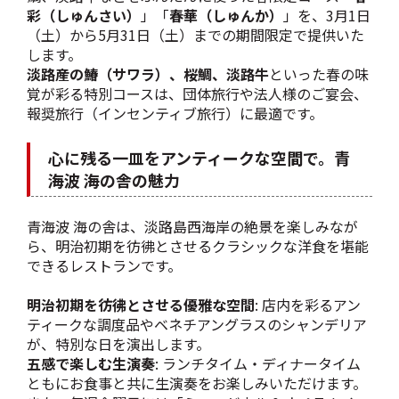
彩（しゅんさい）
」「
春華（しゅんか）
」を、3月1日
（土）から5月31日（土）までの期間限定で提供いた
します。
淡路産の鰆（サワラ）、桜鯛、淡路牛
といった春の味
覚が彩る特別コースは、団体旅行や法人様のご宴会、
報奨旅行（インセンティブ旅行）に最適です。
心に残る一皿をアンティークな空間で。青
海波 海の舎の魅力
青海波 海の舎は、淡路島西海岸の絶景を楽しみなが
ら、明治初期を彷彿とさせるクラシックな洋食を堪能
できるレストランです。
明治初期を彷彿とさせる優雅な空間
: 店内を彩るアン
ティークな調度品やベネチアングラスのシャンデリア
が、特別な日を演出します。
五感で楽しむ生演奏
: ランチタイム・ディナータイム
ともにお食事と共に生演奏をお楽しみいただけます。