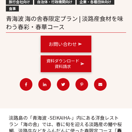
旅行会社向け
自治体・行政機関向け
企業・各種団体向け
食事
青海波 海の舎春限定プラン | 淡路産食材を味
わう春彩・春華コース
お問い合わせ
資料ダウンロード
資料請求
淡路島の「青海波 -SEIKAIHA-」内にある洋食レスト
ラン「海の舎」では、春に旬を迎える淡路産の鰆や桜
鯛、淡路牛などをふんだんに使った春限定コース「
春