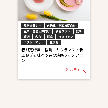
旅行会社向け
自治体・行政機関向け
企業・各種団体向け
新着プラン
食事
貸切
和食
洋食
イタリアン
ラグジュアリー
生演奏
春限定特集｜桜鯛・サクラマス・新
玉ねぎを味わう春の淡路グルメプラ
ン
詳しく見る