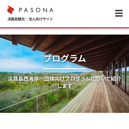
Open m
プログラム
淡路島西海岸、団体向けプログラムについて紹介
します