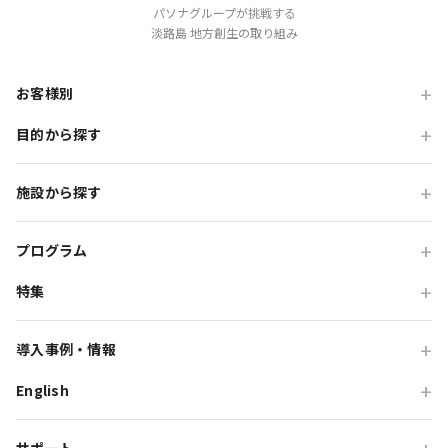
パソナグループが挑戦する
淡路島 地方創生の取り組み
お客様別
目的から探す
旅行会社の方
企業・各種団体の方
職場・懇親旅行
施設から探す
学校・教育機関の方
会食・レストラン利用
ニジゲンノモリ
自治体・行政の方
研修・チームビルディング
プログラム
GRAND CHARIOT 北斗七星135°
インセンティブ・ご招待
特集
団体体験プログラム
のじまスコーラ
高付加価値観光
団体研修プログラム
予算で選ぶ団体メニュー
オーシャンテラス
導入事例・情報
貸切・イベント会場利用
団体宿泊プログラム
プレミアムコース特集
青海波
English
旅行会社向け事例
教育旅行
団体貸切プログラム
体験プログラム特集
HELLO KITTY SMILE
企業・団体向け事例
For Travel Agencies
オフサイト・会議
団体食事プログラム
チームビルディング特集