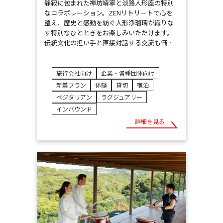
静寂に包まれた禅坊靖寧と淡路人形座の特別
なコラボレーション。ZENリトリートで心を
整え、歴史と感動を紡ぐ人形浄瑠璃が織りな
す特別なひとときをお楽しみいただけます。
伝統文化の担い手と直接対話する交流も価…
旅行会社向け
企業・各種団体向け
新着プラン
体験
貸切
宿泊
ベジタリアン
ラグジュアリー
インバウンド
詳細を見る