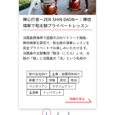
禅心打音ーZEN SHIN DAONー│禅坊
靖寧で和太鼓プライベートレッスン
淡路島西海岸で話題のZENリトリート施設、
禅坊靖寧を貸切で、和太鼓の演奏レッスンを
完全プライベートでお楽しみいただけます。
淡路島の太鼓集団『鼓淡（こたん）』は、太
鼓の「鼓」に淡路島の「淡」という名前の…
旅行会社向け
企業・各種団体向け
新着プラン
体験
貸切
宿泊
ベジタリアン
ラグジュアリー
生演奏
インバウンド
詳細を見る
1
2
3