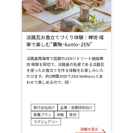
淡路瓦お香立てづくり体験│禅坊 靖
寧で楽しむ”薫陶~kunto~ZEN”
淡路島西海岸で話題のZENリトリート施設禅
坊 靖寧を貸切で、淡路島の名産である淡路瓦
を使ったお香立てを作る体験をお楽しみいた
だけます。約1時間30分でZEN Wellnessとあ
わせて楽しめるので、団…
旅行会社向け
企業・各種団体向け
新着プラン
体験
貸切
ラグジュアリー
詳細を見る