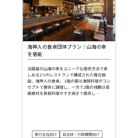
海神人の食卓団体プラン｜山海の幸
を堪能
淡路島の山海の幸をユニークな提供方法で楽
しめる2つのレストランで構成された複合施
設、海神人の食卓。 1階の宴は海賊料理がコン
セプトで豪快に調理し、一方で2階の桟敷は高
級食材を鉄板料理やすき焼きで提供し…
旅行会社向け
自治体・行政機関向け