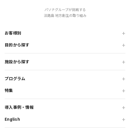
パソナグループが挑戦する
淡路島 地方創生の取り組み
お客様別
目的から探す
旅行会社の方
企業・各種団体の方
職場・懇親旅行
施設から探す
学校・教育機関の方
会食・レストラン利用
ニジゲンノモリ
自治体・行政の方
研修・チームビルディング
プログラム
GRAND CHARIOT 北斗七星135°
インセンティブ・ご招待
特集
団体体験プログラム
のじまスコーラ
高付加価値観光
団体研修プログラム
予算で選ぶ団体メニュー
オーシャンテラス
導入事例・情報
貸切・イベント会場利用
団体宿泊プログラム
プレミアムコース特集
青海波
English
旅行会社向け事例
教育旅行
団体貸切プログラム
体験プログラム特集
HELLO KITTY SMILE
企業・団体向け事例