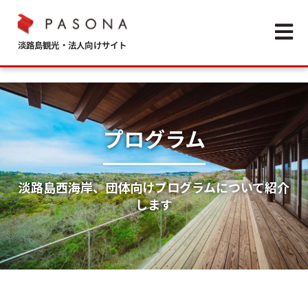
Open m
プログラム
淡路島西海岸、団体向けプログラムについて紹介
します