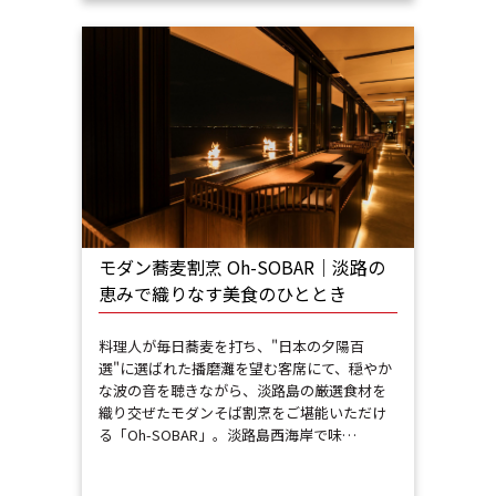
モダン蕎麦割烹 Oh-SOBAR｜淡路の
恵みで織りなす美食のひととき
料理人が毎日蕎麦を打ち、"日本の夕陽百
選"に選ばれた播磨灘を望む客席にて、穏やか
な波の音を聴きながら、淡路島の厳選食材を
織り交ぜたモダンそば割烹をご堪能いただけ
る「Oh-SOBAR」。淡路島西海岸で味…