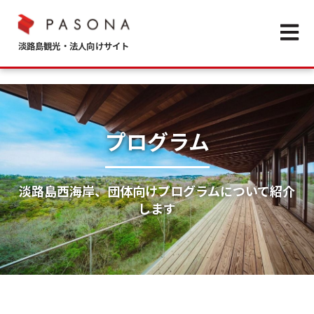
Open m
プログラム
淡路島西海岸、団体向けプログラムについて紹介
します