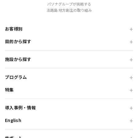
パソナグループが挑戦する
淡路島 地方創生の取り組み
お客様別
目的から探す
旅行会社の方
企業・各種団体の方
職場・懇親旅行
施設から探す
学校・教育機関の方
会食・レストラン利用
ニジゲンノモリ
自治体・行政の方
研修・チームビルディング
プログラム
GRAND CHARIOT 北斗七星135°
インセンティブ・ご招待
特集
団体体験プログラム
のじまスコーラ
高付加価値観光
団体研修プログラム
予算で選ぶ団体メニュー
オーシャンテラス
導入事例・情報
貸切・イベント会場利用
団体宿泊プログラム
プレミアムコース特集
青海波
English
旅行会社向け事例
教育旅行
団体貸切プログラム
体験プログラム特集
HELLO KITTY SMILE
企業・団体向け事例
For Travel Agencies
オフサイト・会議
団体食事プログラム
チームビルディング特集