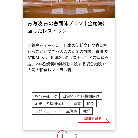
青海波 青の舎団体プラン｜全席海に
面したレストラン
淡路島をテーマに、日本の伝統文化や食に触
れることができる大人のための施設、青海波-
SEIKAIHA-。 和洋2つのレストランと古酒専門
店、200名規模の劇場を併設する複合施設で、
人気の和食レストラン青…
旅行会社向け
自治体・行政機関向け
企業・各種団体向け
食事
和食
ラグジュアリー
生演奏
海鮮
詳細を見る
1
2