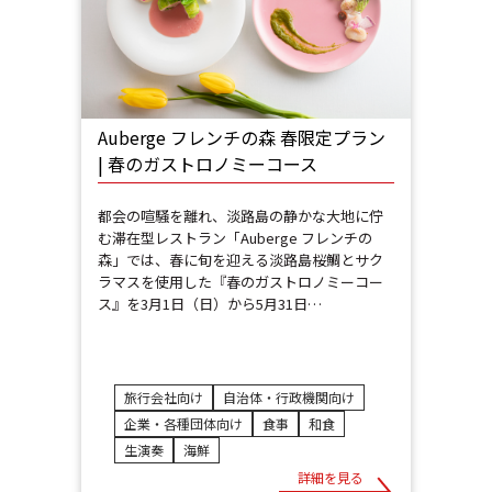
Auberge フレンチの森 春限定プラン
| 春のガストロノミーコース
都会の喧騒を離れ、淡路島の静かな大地に佇
む滞在型レストラン「Auberge フレンチの
森」では、春に旬を迎える淡路島桜鯛とサク
ラマスを使用した『春のガストロノミーコー
ス』を3月1日（日）から5月31日…
旅行会社向け
自治体・行政機関向け
企業・各種団体向け
食事
和食
生演奏
海鮮
詳細を見る