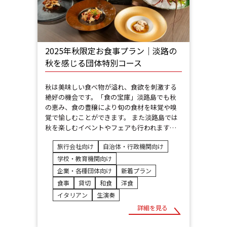
2025年秋限定お食事プラン｜淡路の
秋を感じる団体特別コース
秋は美味しい食べ物が溢れ、食欲を刺激する
絶好の機会です。「食の宝庫」淡路島でも秋
の恵み、食の豊穣により旬の食材を味覚や嗅
覚で愉しむことができます。 また淡路島では
秋を楽しむイベントやフェアも行われます…
旅行会社向け
自治体・行政機関向け
学校・教育機関向け
企業・各種団体向け
新着プラン
食事
貸切
和食
洋食
イタリアン
生演奏
詳細を見る